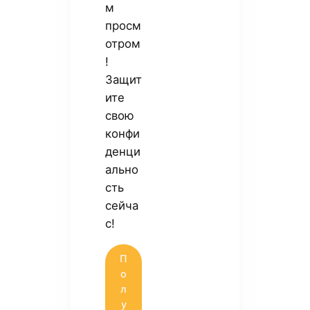
м
просм
отром
!
Защит
ите
свою
конфи
денци
ально
сть
сейча
с!
П
о
л
у