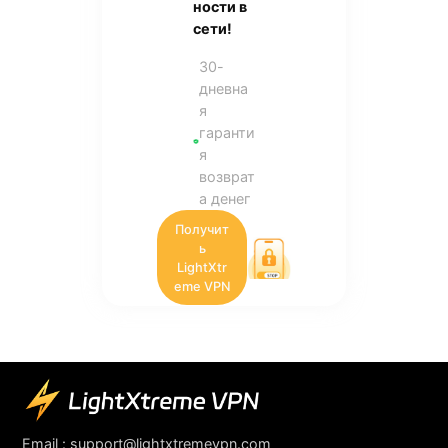
ности в
сети!
30-
дневна
я
гаранти
я
возврат
а денег
Получит
ь
LightXtr
eme VPN
Email :
support@lightxtremevpn.com