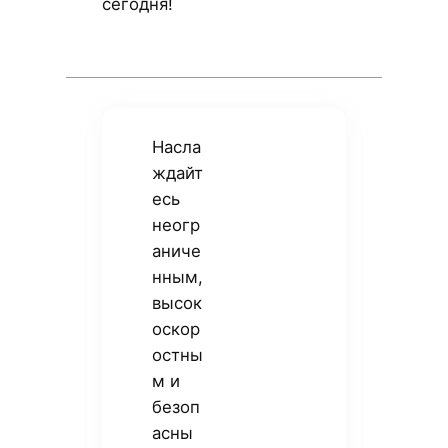
сегодня!
Насла
ждайт
есь
неогр
аниче
нным,
высок
оскор
остны
м и
безоп
асны