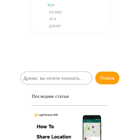
ия
возвр
ата
денег
П
Поиск
о
и
с
Последние статьи
к