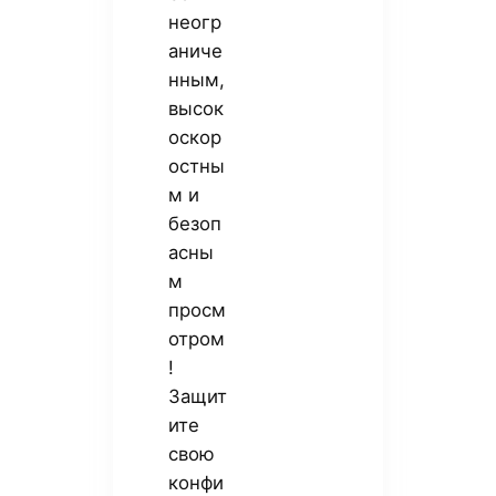
неогр
аниче
нным,
высок
оскор
остны
м и
безоп
асны
м
просм
отром
!
Защит
ите
свою
конфи