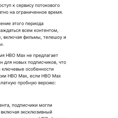
ступ к сервису потокового
тно на ограниченное время.
чение этого периода
лаждаться всем контентом,
, включая фильмы, телешоу и
ы.
мя HBO Max не предлагает
н для новых подписчиков, что
е ключевые особенности
сии HBO Max, если HBO Max
платную пробную версию:
ента, подписчики могли
, включая эксклюзивный