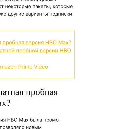
от некоторые пакеты, которые
кже другие варианты подписки
я пробная версия HBO Max?
атной пробной версии HBO
Amazon Prime Video
латная пробная
ax?
сия HBO Max была промо-
 позволяло новым