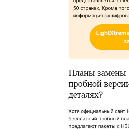
предоставляется более
50 странах. Кроме того
информация зашифрова
LightXtrem
з
Планы замены 
пробной верси
деталях?
Хотя официальный сайт 
бесплатный пробный пла
предлагают пакеты с HBO