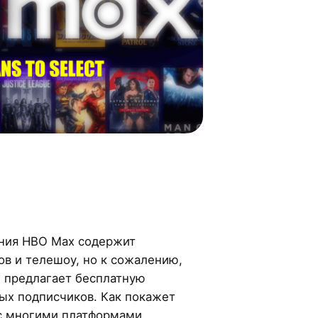
ания HBO Max содержит
ов и телешоу, но к сожалению,
е предлагает бесплатную
ых подписчиков. Как покажет
 с многими платформами