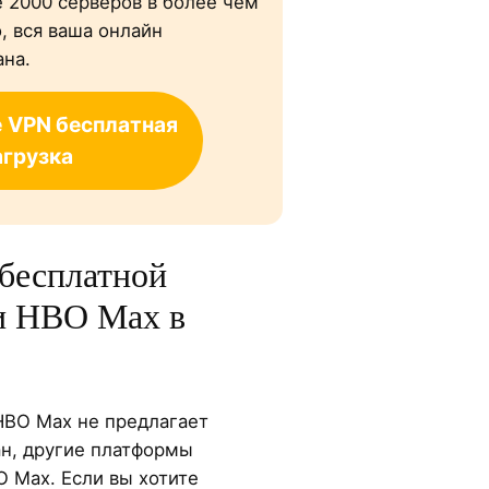
 2000 серверов в более чем
, вся ваша онлайн
на.
e
VPN бесплатная
агрузка
бесплатной
и HBO Max в
HBO Max не предлагает
н, другие платформы
 Max. Если вы хотите