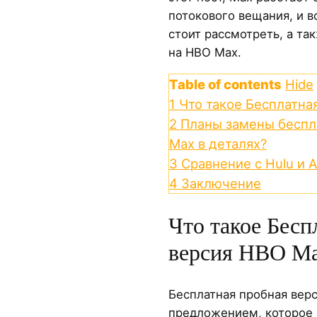
потокового вещания, и в
стоит рассмотреть, а та
на HBO Max.
Table of contents
Hide
1
Что такое Бесплатна
2
Планы замены беспл
Max в деталях?
3
Сравнение с Hulu и 
4
Заключение
Что такое Бесп
версия HBO M
Бесплатная пробная вер
предложением, которое