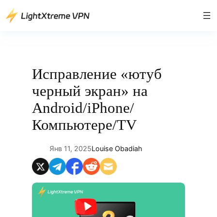
Перейти
к
содержимому
Исправление «ютуб
черный экран» на
Android/iPhone/
Компьютере/TV
Янв 11, 2025
Louise Obadiah