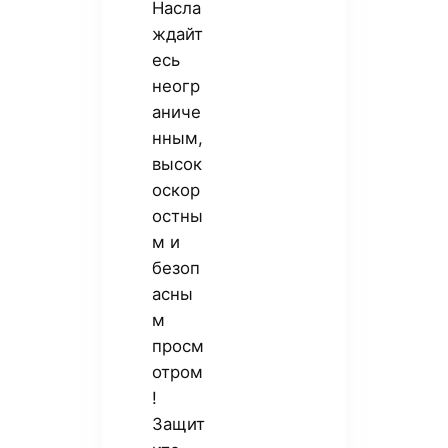
Насла
ждайт
есь
неогр
аниче
нным,
высок
оскор
остны
м и
безоп
асны
м
просм
отром
!
Защит