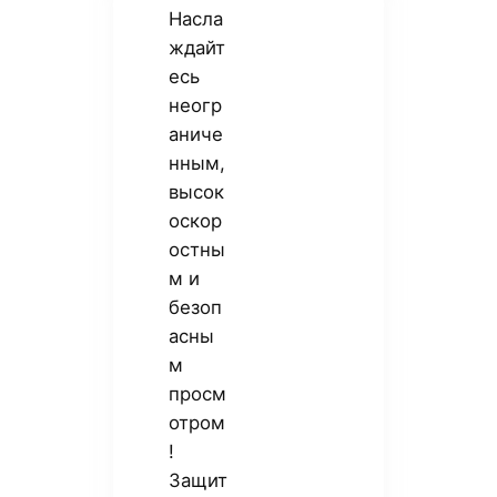
Насла
ждайт
есь
неогр
аниче
нным,
высок
оскор
остны
м и
безоп
асны
м
просм
отром
!
Защит