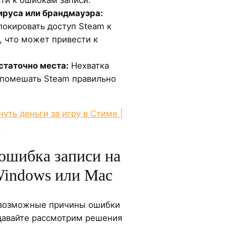
ируса или брандмауэра:
окировать доступ Steam к
 что может привести к
статочно места:
Нехватка
 помешать Steam правильно
нуть деньги за игру в Стиме |
m
ошибка записи на
Windows или Mac
 возможные причины ошибки
 давайте рассмотрим решения