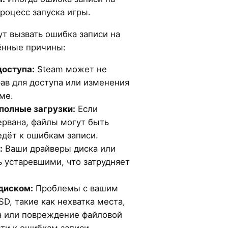
роцесс запуска игры.
т вызвать ошибка записи на
ённые причины:
доступа:
Steam может не
ав для доступа или изменения
ме.
полные загрузки:
Если
ервана, файлы могут быть
дёт к ошибкам записи.
:
Ваши драйверы диска или
 устаревшими, что затрудняет
диском:
Проблемы с вашим
D, такие как нехватка места,
 или повреждение файловой
ти к ошибкам записи.