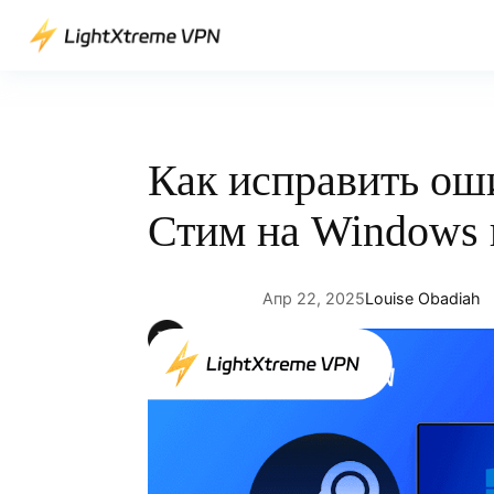
Перейти
к
содержимому
Как исправить оши
Стим на Windows
Апр 22, 2025
Louise Obadiah