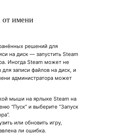
m от имени
ранённых решений для
иси на диск — запустить Steam
ра. Иногда Steam может не
для записи файлов на диск, и
мени администратора может
кой мыши на ярлыке Steam на
еню “Пуск” и выберите “Запуск
ра”.
узить или обновить игру,
авлена ли ошибка.