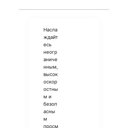
Насла
ждайт
есь
неогр
аниче
нным,
высок
оскор
остны
м и
безоп
асны
м
просм