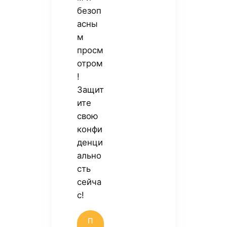
безоп
асны
м
просм
отром
!
Защит
ите
свою
конфи
денци
ально
сть
сейча
с!
П