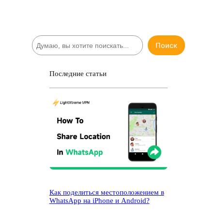
П
Поиск
о
и
с
Последние статьи
к
Как поделиться местоположением в
WhatsApp на iPhone и Android?