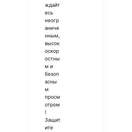
ждайт
есь
неогр
аниче
нным,
высок
оскор
остны
м и
безоп
асны
м
просм
отром
!
Защит
ите