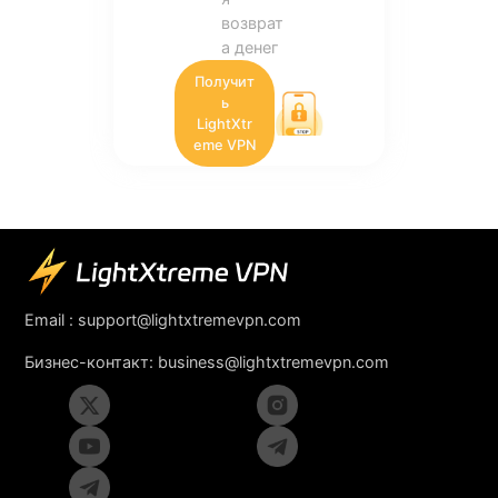
возврат
а денег
Получит
ь
LightXtr
eme VPN
Email :
support@lightxtremevpn.com
Бизнес-контакт:
business@lightxtremevpn.com