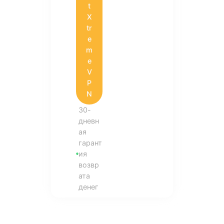
t
X
tr
e
m
e
V
P
N
30-
дневн
ая
гарант
ия
возвр
ата
денег