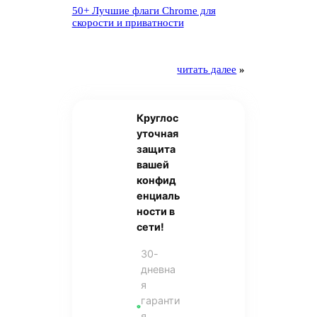
50+ Лучшие флаги Chrome для
скорости и приватности
читать далее
»
Круглос
уточная
защита
вашей
конфид
енциаль
ности в
сети!
30-
дневна
я
гаранти
я