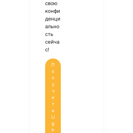
свою
конфи
денци
ально
сть
сейча
с!
П
о
л
у
ч
и
т
ь
Li
g
h