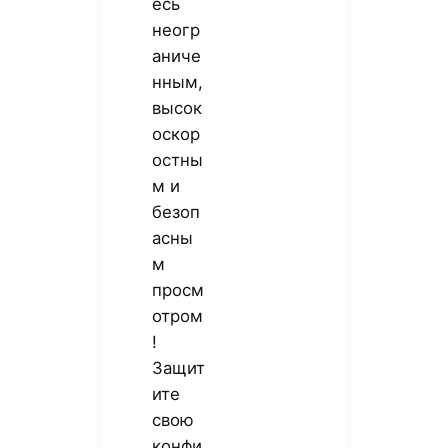
есь
неогр
аниче
нным,
высок
оскор
остны
м и
безоп
асны
м
просм
отром
!
Защит
ите
свою
конфи