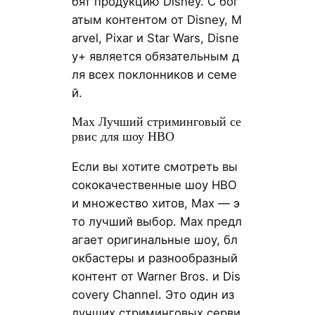
бят продукцию Disney. С бог
атым контентом от Disney, M
arvel, Pixar и Star Wars, Disne
y+ является обязательным д
ля всех поклонников и семе
й.
Max Лучший стриминговый се
рвис для шоу HBO
Если вы хотите смотреть вы
сококачественные шоу HBO
и множество хитов, Max — э
то лучший выбор. Max предл
агает оригинальные шоу, бл
окбастеры и разнообразный
контент от Warner Bros. и Dis
covery Channel. Это один из
лучших стриминговых серви