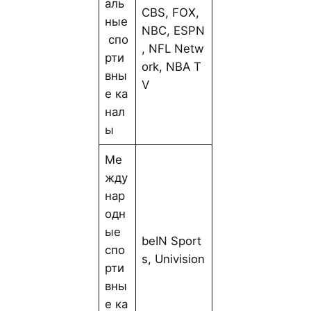
аль
CBS, FOX,
ные
NBC, ESPN
спо
, NFL Netw
рти
ork, NBA T
вны
V
е ка
нал
ы
Ме
жду
нар
одн
ые
beIN Sport
спо
s, Univision
рти
вны
е ка