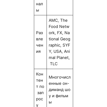
нал
ы
AMC, The
Food Netw
Раз
ork, FX, Na
вле
tional Geog
чен
raphic, SYF
ия
Y, USA, Ani
mal Planet,
TLC
Кон
Многочисл
тен
енные он-
т по
диманд шо
зап
у и фильм
рос
ы
у