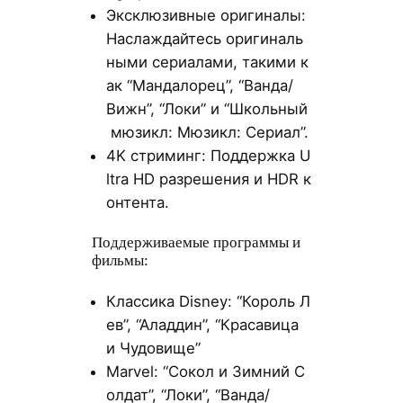
Эксклюзивные оригиналы:
Наслаждайтесь оригиналь
ными сериалами, такими к
ак “Мандалорец”, “Ванда/
Вижн”, “Локи” и “Школьный
мюзикл: Мюзикл: Сериал”.
4K стриминг: Поддержка U
ltra HD разрешения и HDR к
онтента.
Поддерживаемые программы и
фильмы:
Классика Disney: “Король Л
ев”, “Аладдин”, “Красавица
и Чудовище”
Marvel: “Сокол и Зимний С
олдат”, “Локи”, “Ванда/