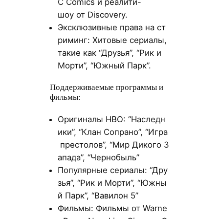
C Comics и реалити-
шоу от Discovery.
Эксклюзивные права на ст
риминг: Хитовые сериалы,
такие как “Друзья”, “Рик и
Морти”, “Южный Парк”.
Поддерживаемые программы и
фильмы:
Оригиналы HBO: “Наследн
ики”, “Клан Сопрано”, “Игра
престолов”, “Мир Дикого З
апада”, “Чернобыль”
Популярные сериалы: “Дру
зья”, “Рик и Морти”, “Южны
й Парк”, “Вавилон 5”
Фильмы: Фильмы от Warne