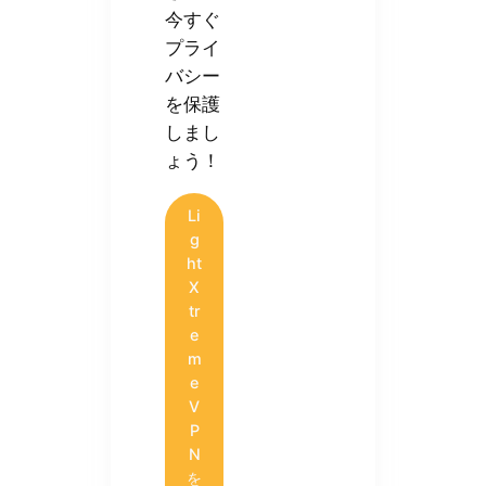
今すぐ
プライ
バシー
を保護
しまし
ょう！
Li
g
ht
X
tr
e
m
e
V
P
N
を