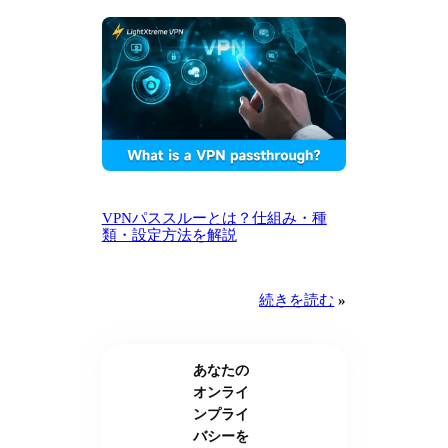
VPNパススルーとは？仕組み・種
類・設定方法を解説
続きを読む
»
あなたの
オンライ
ンプライ
バシーを