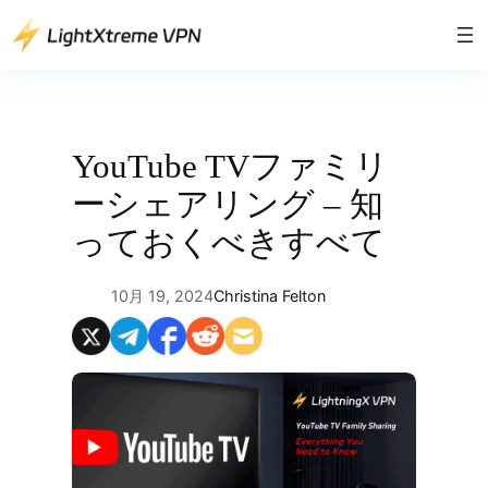
内
容
を
ス
キ
ッ
YouTube TVファミリ
プ
ーシェアリング – 知
っておくべきすべて
10月 19, 2024
Christina Felton