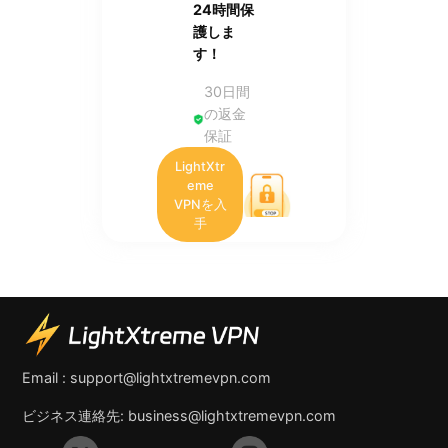
24時間保
護しま
す！
30日間
の返金
保証
LightXtr
eme
VPNを入
手
Email :
support@lightxtremevpn.com
ビジネス連絡先:
business@lightxtremevpn.com