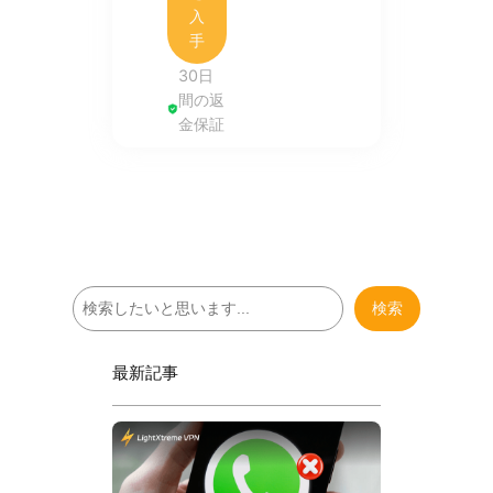
入
手
30日
間の返
金保証
検
検索
索
最新記事