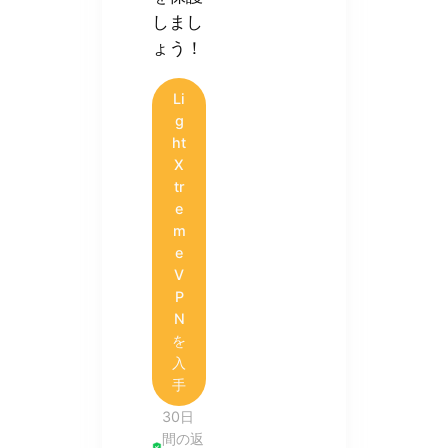
しまし
ょう！
Li
g
ht
X
tr
e
m
e
V
P
N
を
入
手
30日
間の返