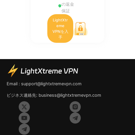
の返金
保証
LightXtr
eme
VPNを入
手
Email :
support@lightxtremevpn.com
ビジネス連絡先:
business@lightxtremevpn.com