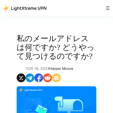
内
容
を
ス
キ
ッ
私のメールアドレス
プ
は何ですか? どうやっ
て見つけるのですか?
10月 16, 2024
Harper Moore