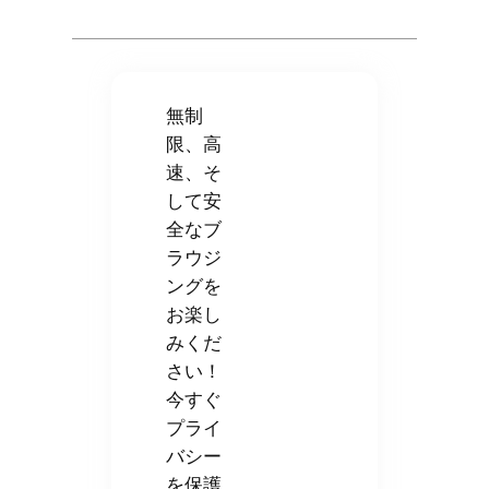
無制
限、高
速、そ
して安
全なブ
ラウジ
ングを
お楽し
みくだ
さい！
今すぐ
プライ
バシー
を保護