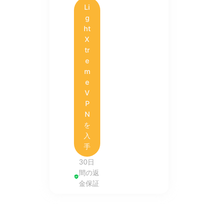
Li
g
ht
X
tr
e
m
e
V
P
N
を
入
手
30日
間の返
金保証