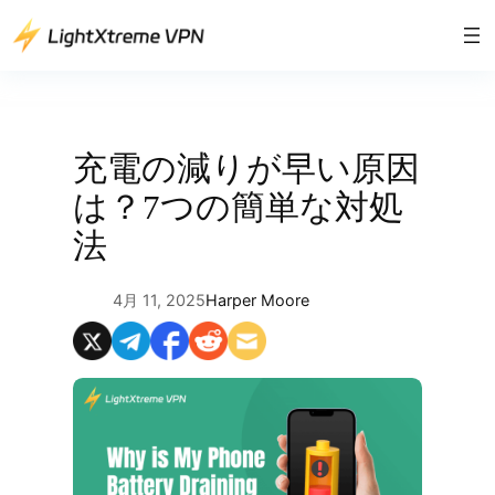
内
容
を
ス
キ
ッ
充電の減りが早い原因
プ
は？7つの簡単な対処
法
4月 11, 2025
Harper Moore