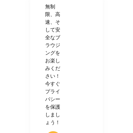
無制
限、高
速、そ
して安
全なブ
ラウジ
ングを
お楽し
みくだ
さい！
今すぐ
プライ
バシー
を保護
しまし
ょう！