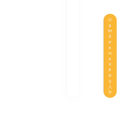
Li
g
ht
X
tr
e
m
e
V
P
N
を
入
手