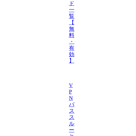
ド
一
覧
【
無
料
・
有
効
】
V
P
N
パ
ス
ス
ル
ー