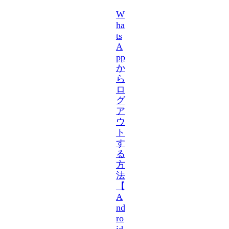
W
ha
ts
A
pp
か
ら
ロ
グ
ア
ウ
ト
す
る
方
法
【
A
nd
ro
id