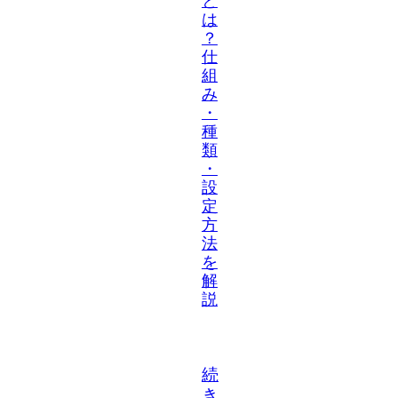
と
は
？
仕
組
み
・
種
類
・
設
定
方
法
を
解
説
続
き