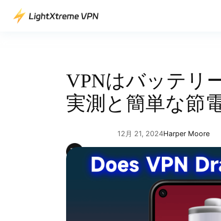
内
容
を
ス
キ
ッ
VPNはバッテリ
プ
実測と簡単な節
12月 21, 2024
Harper Moore