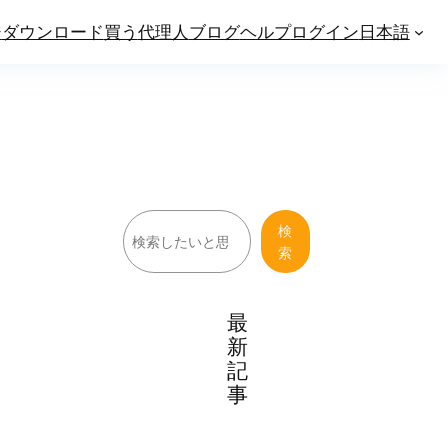
ジ
ダウンロード
買う
代理人
ブログ
ヘルプ
ログイン
日本語
検
検
索
索
最
新
記
事