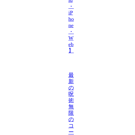
・
iP
ho
ne
・
W
eb
】
最
新
の
呪
術
無
限
の
コ
ー