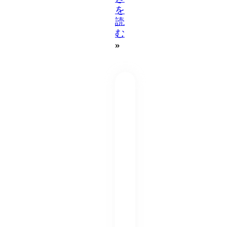
を
読
む
»