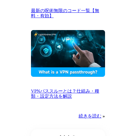
最新の呪術無限のコード一覧【無
料・有効】
VPNパススルーとは？仕組み・種
類・設定方法を解説
続きを読む
»