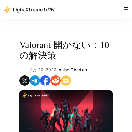
内
容
を
ス
キ
ッ
Valorant 開かない：10
プ
の解決策
3月 20, 2026
Louise Obadiah