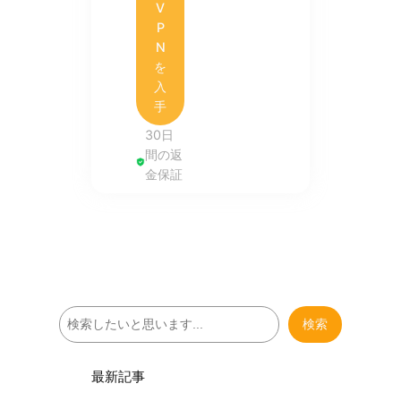
V
P
N
を
入
手
30日
間の返
金保証
検
検索
索
最新記事