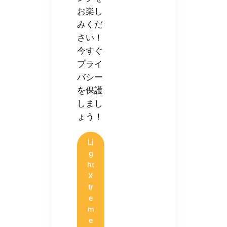
お楽し
みくだ
さい！
今すぐ
プライ
バシー
を保護
しまし
ょう！
Li
g
ht
X
tr
e
m
e