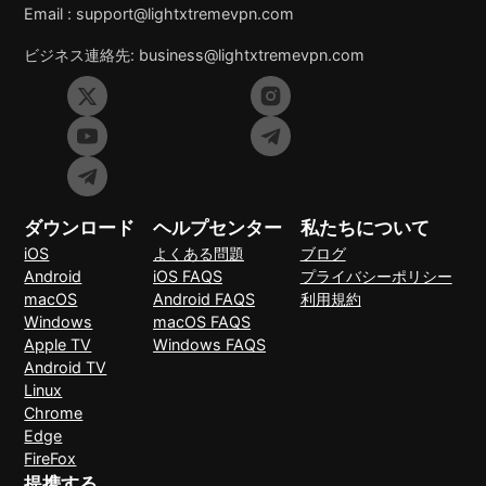
Email :
support@lightxtremevpn.com
ビジネス連絡先:
business@lightxtremevpn.com
ダウンロード
ヘルプセンター
私たちについて
iOS
よくある問題
ブログ
Android
iOS FAQS
プライバシーポリシー
macOS
Android FAQS
利用規約
Windows
macOS FAQS
Apple TV
Windows FAQS
Android TV
Linux
Chrome
Edge
FireFox
提携する