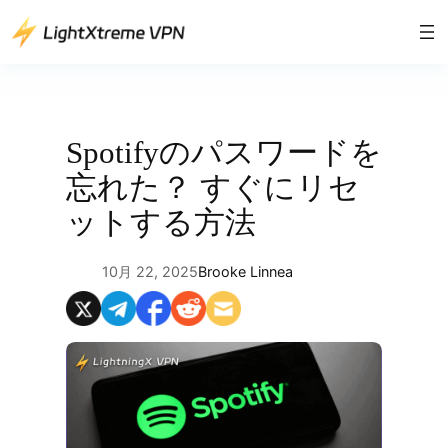
内
容
を
ス
キ
ッ
Spotifyのパスワードを
プ
忘れた？ すぐにリセ
ットする方法
10月 22, 2025
Brooke Linnea