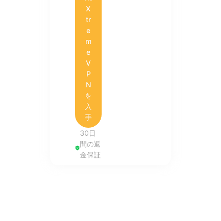
X
tr
e
m
e
V
P
N
を
入
手
30日
間の返
金保証