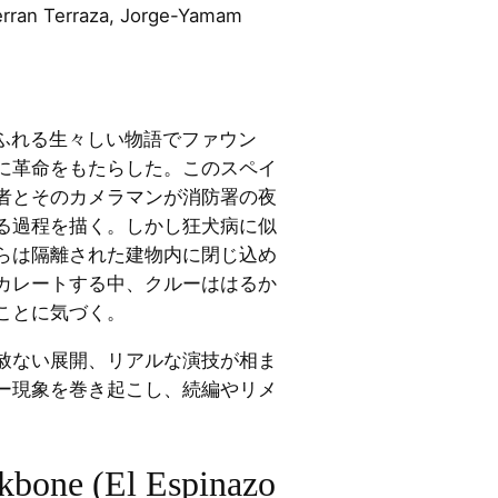
ran Terraza, Jorge-Yamam
あふれる生々しい物語でファウン
に革命をもたらした。このスペイ
者とそのカメラマンが消防署の夜
る過程を描く。しかし狂犬病に似
らは隔離された建物内に閉じ込め
カレートする中、クルーははるか
ことに気づく。
赦ない展開、リアルな演技が相ま
ー現象を巻き起こし、続編やリメ
kbone (El Espinazo