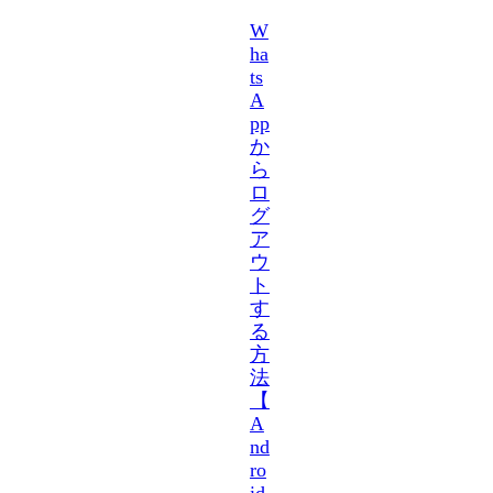
W
ha
ts
A
pp
か
ら
ロ
グ
ア
ウ
ト
す
る
方
法
【
A
nd
ro
id