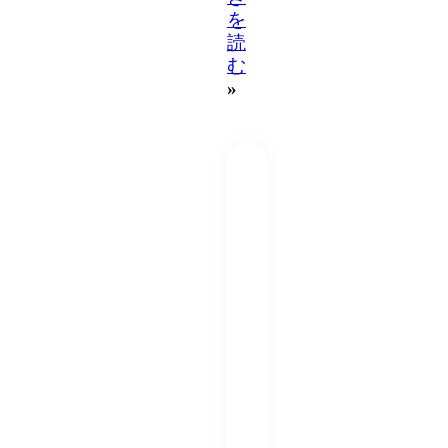
を
読
む
»