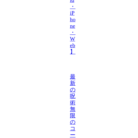
・
iP
ho
ne
・
W
eb
】
最
新
の
呪
術
無
限
の
コ
ー