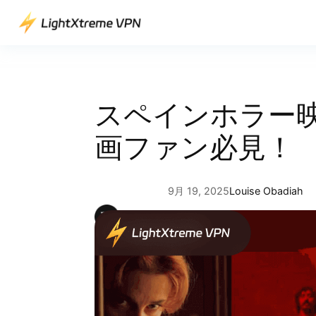
内
容
を
ス
キ
ッ
スペインホラー映
プ
画ファン必見！
9月 19, 2025
Louise Obadiah