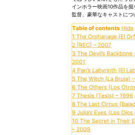
インホラー映画10作品を
監督、豪華なキャストにつ
Table of contents
Hide
1
The Orphanage (El Or
2
[REC] – 2007
3
The Devil’s Backbone (
2001
4
Pan’s Labyrinth (El La
5
The Witch (La Bruja) 
6
The Others (Los Otro
7
Thesis (Tesis) – 1996
8
The Last Circus (Balad
9
Julia’s Eyes (Los Ojos
10
The Secret in Their 
– 2009