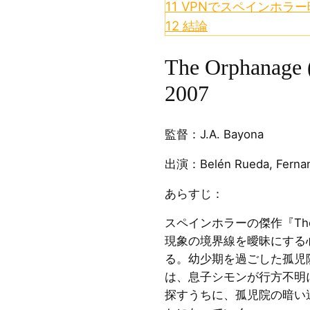
11
VPNでスペインホラ
12
結論
The Orphanage (
2007
監督：J.A. Bayona
出演：Belén Rueda, Fernan
あらすじ：
スペインホラーの傑作『The
現象の境界線を曖昧にする
る。幼少期を過ごした孤児院に戻
は、息子シモンが行方不明
探すうちに、孤児院の暗い