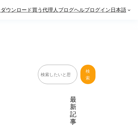
ジ
ダウンロード
買う
代理人
ブログ
ヘルプ
ログイン
日本語
検
検
索
索
最
新
記
事