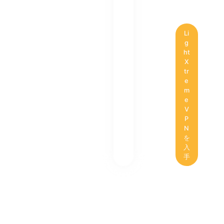
Li
g
ht
X
tr
e
m
e
V
P
N
を
入
手