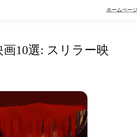
ホームペー
画10選: スリラー映