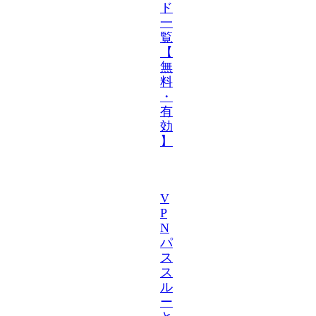
ド
一
覧
【
無
料
・
有
効
】
V
P
N
パ
ス
ス
ル
ー