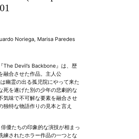
001
ardo Noriega, Marisa Paredes
 Devil’s Backbone』は、歴
を融合させた作品。主人公
ielve）は幽霊の出る孤児院にやって来た
な死を遂げた別の少年の悲劇的な
不気味で不可解な要素を融合させ
の独特な物語作りの見本と言え
roの演出と俳優たちの印象的な演技が相まっ
洗練されたホラー作品の一つとな