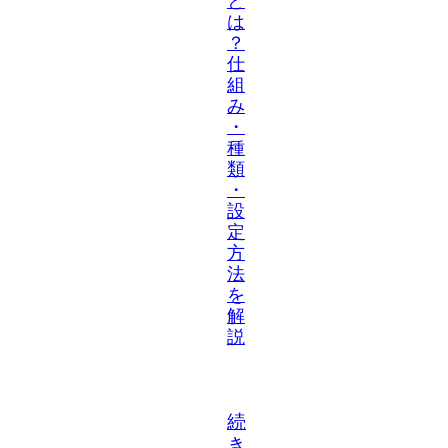
と
は
？
仕
組
み
・
種
類
・
設
定
方
法
を
解
説
続
き