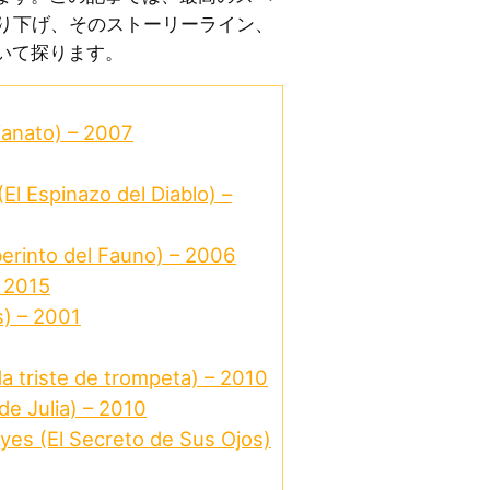
掘り下げ、そのストーリーライン、
いて探ります。
fanato) – 2007
El Espinazo del Diablo) –
berinto del Fauno) – 2006
– 2015
s) – 2001
a triste de trompeta) – 2010
 de Julia) – 2010
Eyes (El Secreto de Sus Ojos)