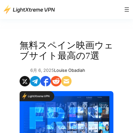
内
容
を
ス
キ
ッ
無料スペイン映画ウェ
プ
ブサイト最高の7選
6月 6, 2025
Louise Obadiah