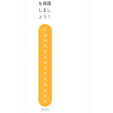
を保護
しまし
ょう！
Li
g
ht
X
tr
e
m
e
V
P
N
を
入
手
30日