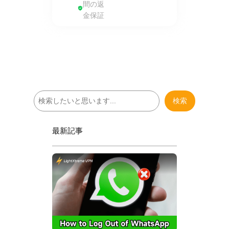
間の返
金保証
検
検索
索
最新記事