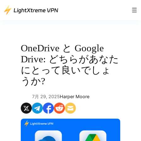
内
容
を
ス
キ
ッ
OneDrive と Google
プ
Drive: どちらがあなた
にとって良いでしょ
うか?
7月 29, 2025
Harper Moore