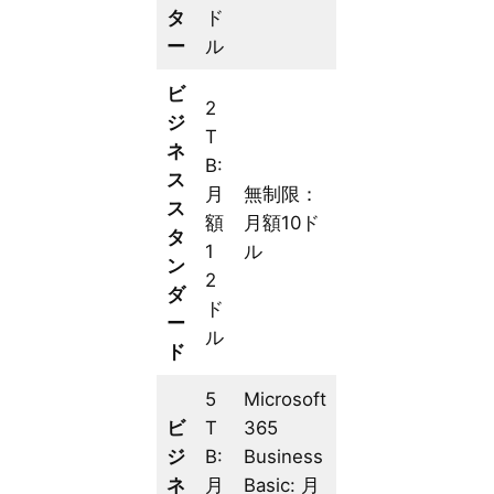
タ
ド
ー
ル
ビ
2
ジ
T
ネ
B:
ス
月
無制限：
ス
額
月額10ド
タ
1
ル
ン
2
ダ
ド
ー
ル
ド
5
Microsoft
ビ
T
365
ジ
B:
Business
ネ
月
Basic: 月