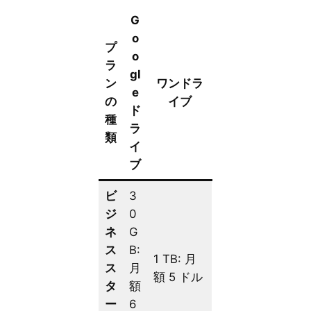
G
o
プ
o
ラ
gl
ン
ワンドラ
e
の
イブ
ド
種
ラ
類
イ
ブ
ビ
3
ジ
0
ネ
G
ス
B:
1 TB: 月
ス
月
額 5 ドル
タ
額
ー
6