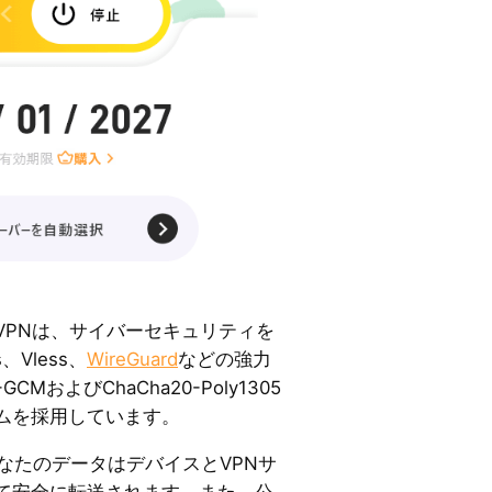
eme VPNは、サイバーセキュリティを
、Vless、
WireGuard
などの強力
CMおよびChaCha20-Poly1305
ムを採用しています。
なたのデータはデバイスとVPNサ
て安全に転送されます。また、公