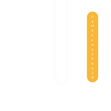
Li
g
ht
X
tr
e
m
e
V
P
N
を
入
手