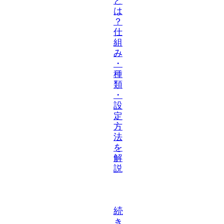
と
は
？
仕
組
み
・
種
類
・
設
定
方
法
を
解
説
続
き