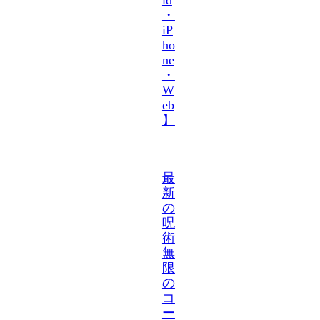
・
iP
ho
ne
・
W
eb
】
最
新
の
呪
術
無
限
の
コ
ー