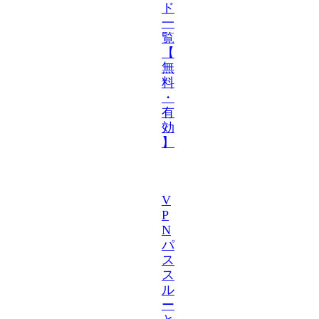
ド
一
覧
【
無
料
・
有
効
】
V
P
N
パ
ス
ス
ル
ー