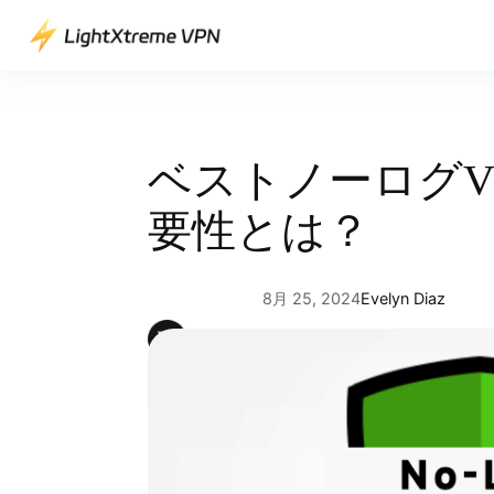
内
容
を
ス
キ
ッ
ベストノーログV
プ
要性とは？
8月 25, 2024
Evelyn Diaz