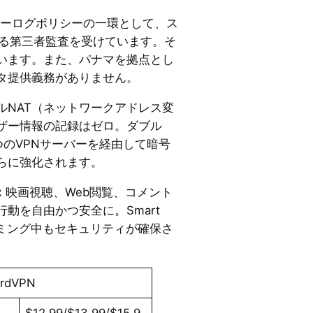
、ノーログポリシーの一環として、ス
よる第三者監査を受けています。そ
います。また、パナマを拠点とし
タ提供義務がありません。
ルNAT（ネットワークアドレス変
ザー情報の記録はゼロ。ダブル
つのVPNサーバーを経由して暗号
らに強化されます。
：
映画視聴、Web閲覧、コメント
動を自由かつ安全に。Smart
ーミング中もセキュリティが確保さ
rdVPN
ヶ
$12.99/$13.99/$15.9