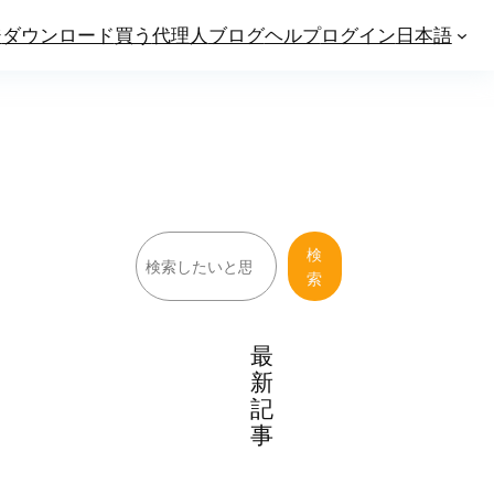
ジ
ダウンロード
買う
代理人
ブログ
ヘルプ
ログイン
日本語
検
検
索
索
最
新
記
事