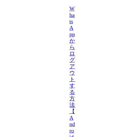
W
ha
ts
A
pp
か
ら
ロ
グ
ア
ウ
ト
す
る
方
法
【
A
nd
ro
id