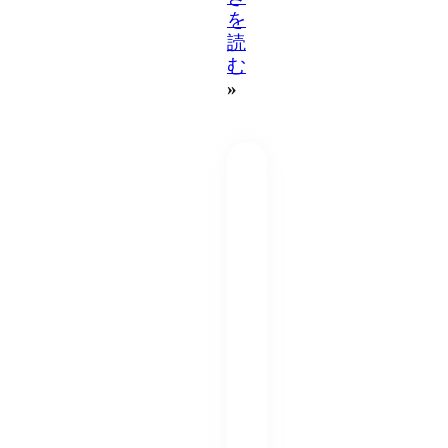
を
読
む
»