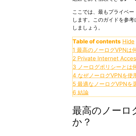
ここでは、最もプライベー
します。このガイドを参考
しましょう。
Table of contents
Hide
1
最高のノーログVPNは
2
Private Internet Acce
3
ノーログポリシーとは
4
なぜノーログVPNを使
5
最適なノーログVPNを
6
結論
最高のノーロ
か？