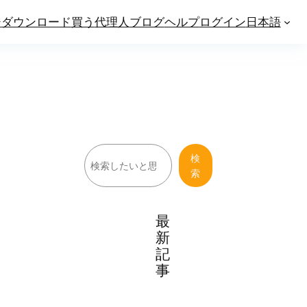
ジ
ダウンロード
買う
代理人
ブログ
ヘルプ
ログイン
日本語
検
検
索
索
最
新
記
事