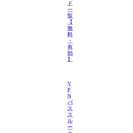
ド
一
覧
【
無
料
・
有
効
】
V
P
N
パ
ス
ス
ル
ー