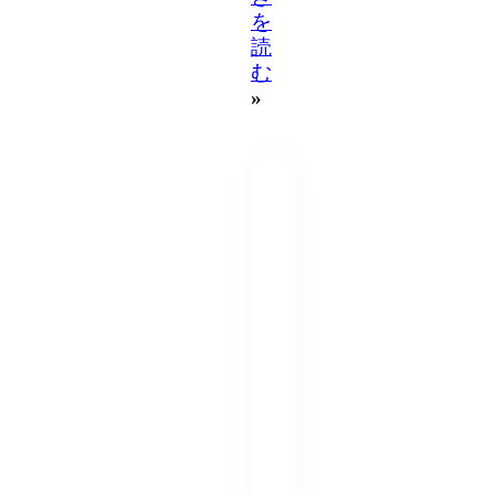
を
読
む
»