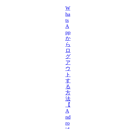
W
ha
ts
A
pp
か
ら
ロ
グ
ア
ウ
ト
す
る
方
法
【
A
nd
ro
id