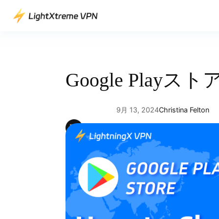
内
容
を
ス
キ
ッ
Google Play
プ
9月 13, 2024
Christina Felton