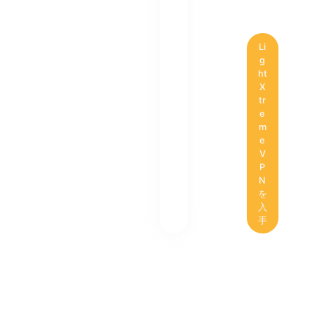
Li
g
ht
X
tr
e
m
e
V
P
N
を
入
手