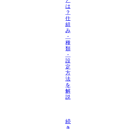
と
は
？
仕
組
み
・
種
類
・
設
定
方
法
を
解
説
続
き