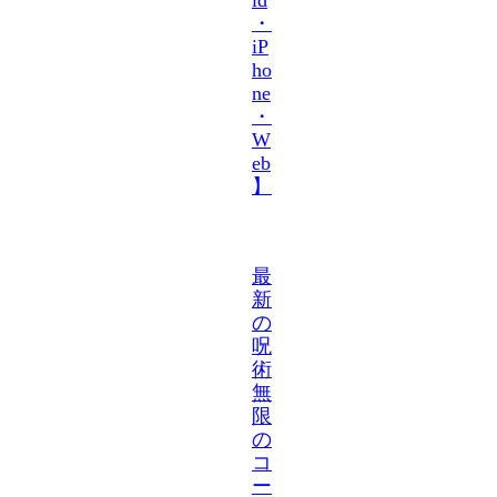
・
iP
ho
ne
・
W
eb
】
最
新
の
呪
術
無
限
の
コ
ー