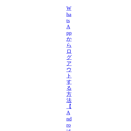
W
ha
ts
A
pp
か
ら
ロ
グ
ア
ウ
ト
す
る
方
法
【
A
nd
ro
id