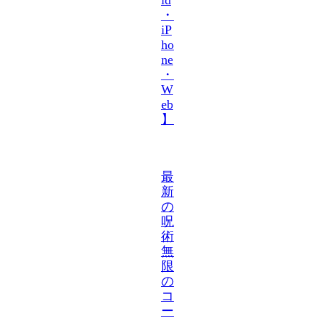
・
iP
ho
ne
・
W
eb
】
最
新
の
呪
術
無
限
の
コ
ー