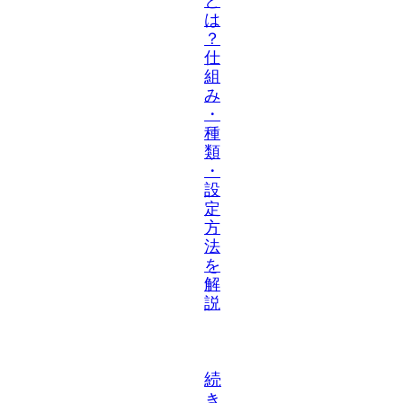
と
は
？
仕
組
み
・
種
類
・
設
定
方
法
を
解
説
続
き