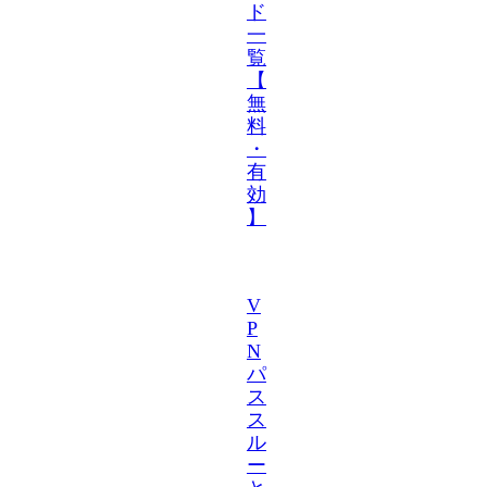
ド
一
覧
【
無
料
・
有
効
】
V
P
N
パ
ス
ス
ル
ー