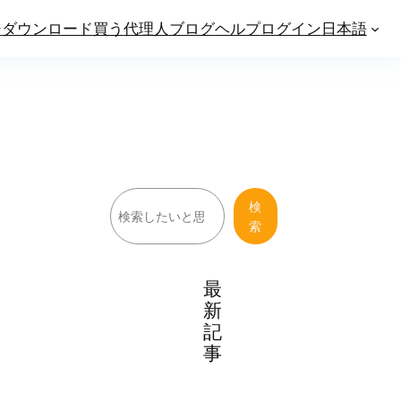
ジ
ダウンロード
買う
代理人
ブログ
ヘルプ
ログイン
日本語
検
検
索
索
最
新
記
事