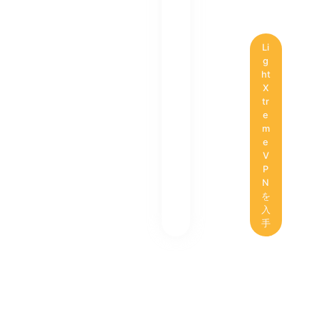
Li
g
ht
X
tr
e
m
e
V
P
N
を
入
手