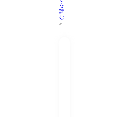
を
読
む
»