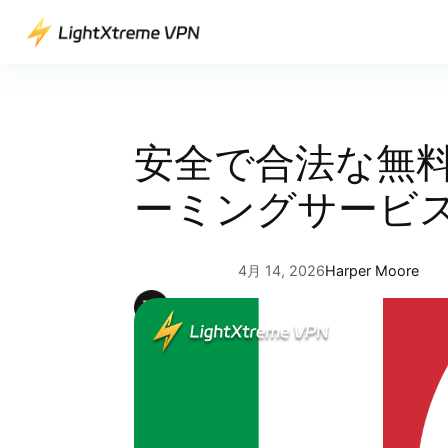
内
容
を
ス
キ
ッ
安全で合法な無
プ
ーミングサービス
4月 14, 2026
Harper Moore