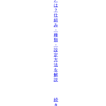
と
は
？
仕
組
み
・
種
類
・
設
定
方
法
を
解
説
続
き