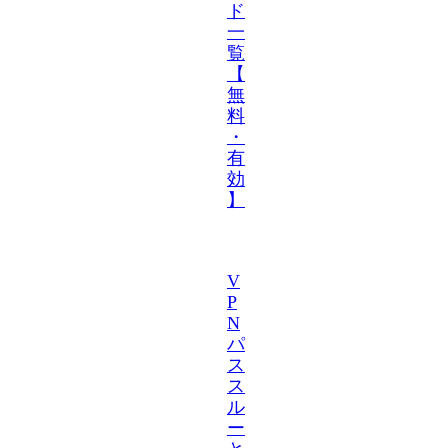
ド
一
覧
【
無
料
・
有
効
】
V
P
N
パ
ス
ス
ル
ー