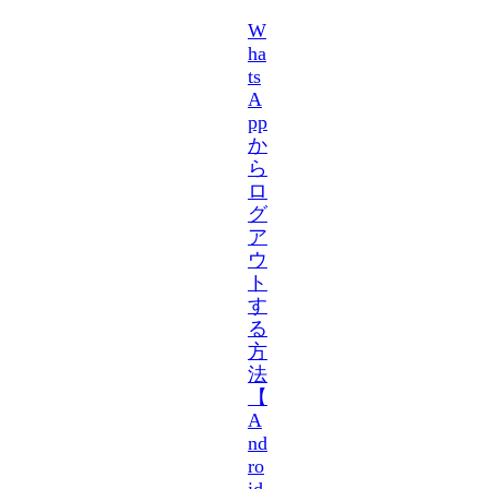
W
ha
ts
A
pp
か
ら
ロ
グ
ア
ウ
ト
す
る
方
法
【
A
nd
ro
id