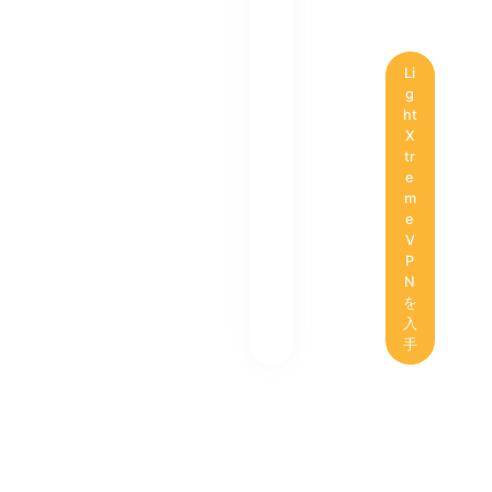
Li
g
ht
X
tr
e
m
e
V
P
N
を
入
手