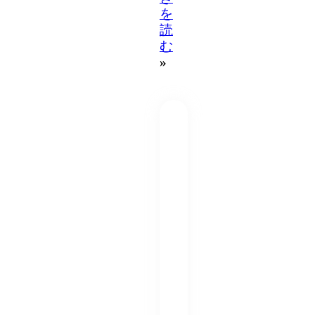
を
読
む
»