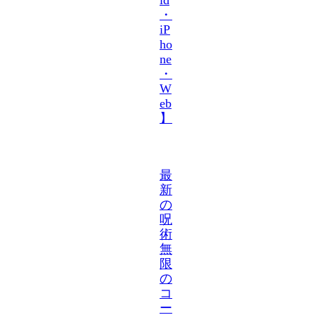
・
iP
ho
ne
・
W
eb
】
最
新
の
呪
術
無
限
の
コ
ー