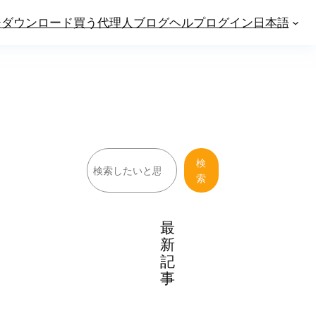
ジ
ダウンロード
買う
代理人
ブログ
ヘルプ
ログイン
日本語
検
検
索
索
最
新
記
事