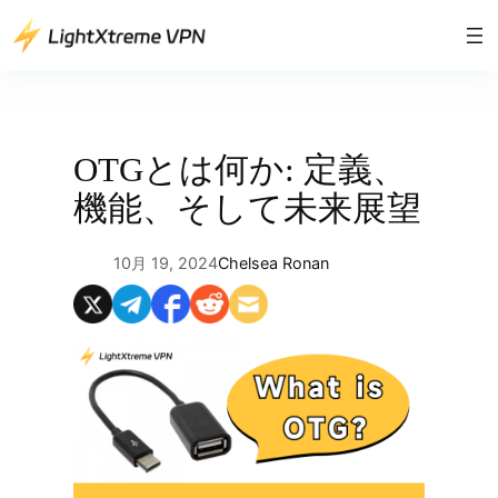
内
容
を
ス
キ
ッ
OTGとは何か: 定義、
プ
機能、そして未来展望
10月 19, 2024
Chelsea Ronan