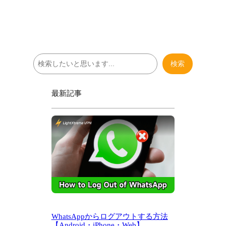
検
検索
索
最新記事
WhatsAppからログアウトする方法
【Android・iPhone・Web】