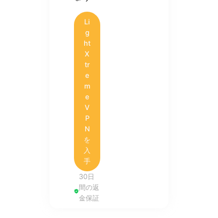
Li
g
ht
X
tr
e
m
e
V
P
N
を
入
手
30日
間の返
金保証