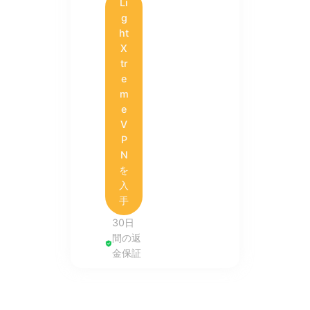
Li
g
ht
X
tr
e
m
e
V
P
N
を
入
手
30日
間の返
金保証