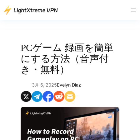
内
容
を
ス
キ
ッ
PCゲーム 録画を簡単
プ
にする方法（音声付
き・無料）
3月 6, 2025
Evelyn Diaz