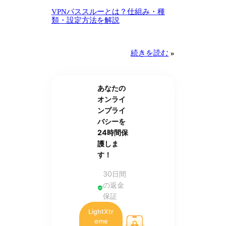
VPNパススルーとは？仕組み・種
類・設定方法を解説
続きを読む
»
あなたの
オンライ
ンプライ
バシーを
24時間保
護しま
す！
30日間
の返金
保証
LightXtr
eme