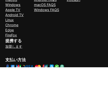
Windows
macOS FAQS
Apple TV
Windows FAQS
Android TV
Linux
Chrome
Edge
FireFox
提携する
加盟します
支払い方法
30日間理由なしで返金可能
© 2026 LightXtreme VPN。無断複写・転載を禁止。RAYAAUSTIN
LLCが所有・運営しています。LightXtreme VPNの唯一の公式サイト
です。