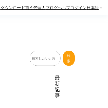
ジ
ダウンロード
買う
代理人
ブログ
ヘルプ
ログイン
日本語
検
検
索
索
最
新
記
事