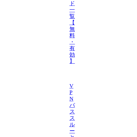
ド
一
覧
【
無
料
・
有
効
】
V
P
N
パ
ス
ス
ル
ー