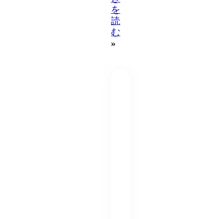
を
読
む
»