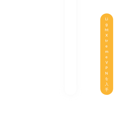
Li
g
ht
X
tr
e
m
e
V
P
N
を
入
手