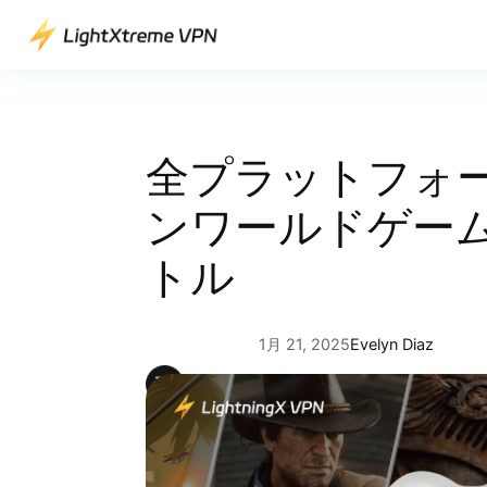
内
容
を
ス
キ
ッ
全プラットフォ
プ
ンワールドゲー
トル
1月 21, 2025
Evelyn Diaz