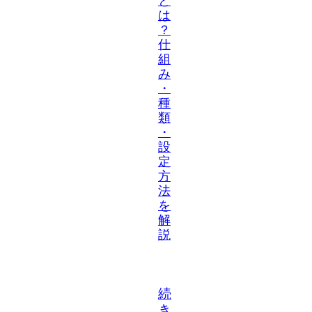
と
は
？
仕
組
み
・
種
類
・
設
定
方
法
を
解
説
続
き