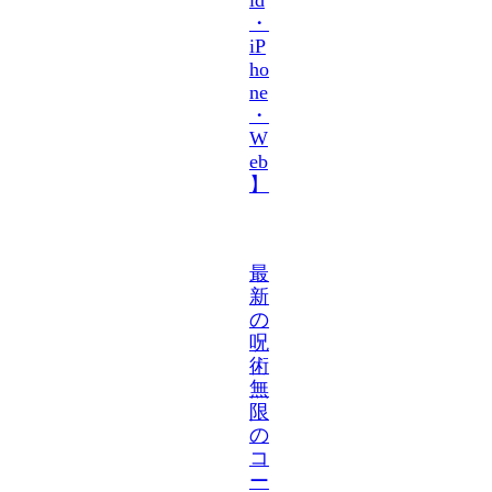
・
iP
ho
ne
・
W
eb
】
最
新
の
呪
術
無
限
の
コ
ー