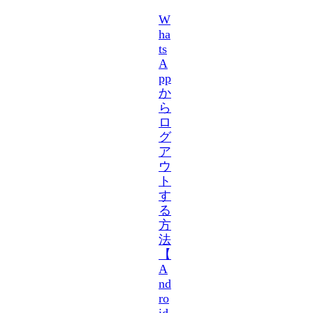
W
ha
ts
A
pp
か
ら
ロ
グ
ア
ウ
ト
す
る
方
法
【
A
nd
ro
id