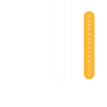
Li
g
ht
X
tr
e
m
e
V
P
N
を
入
手