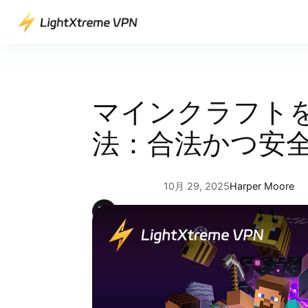
内
容
を
ス
キ
ッ
マインクラフト
プ
法：合法かつ安
10月 29, 2025
Harper Moore