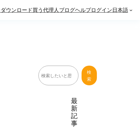
ジ
ダウンロード
買う
代理人
ブログ
ヘルプ
ログイン
日本語
検
検
索
索
最
新
記
事