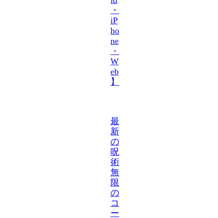
・
iP
ho
ne
・
W
eb
】
最
新
の
呪
術
無
限
の
コ
ー