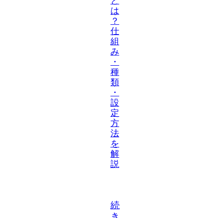
と
は
？
仕
組
み
・
種
類
・
設
定
方
法
を
解
説
続
き