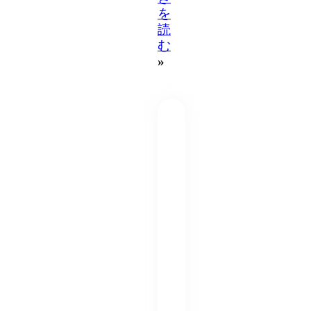
を
読
む
»