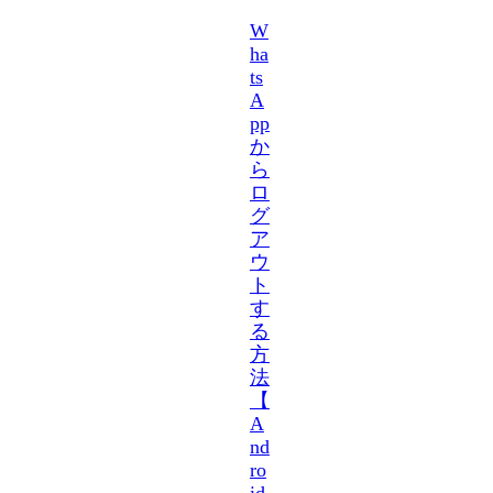
W
ha
ts
A
pp
か
ら
ロ
グ
ア
ウ
ト
す
る
方
法
【
A
nd
ro
id