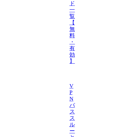
ド
一
覧
【
無
料
・
有
効
】
V
P
N
パ
ス
ス
ル
ー