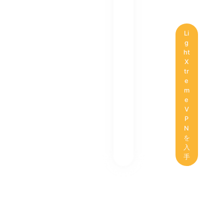
Li
g
ht
X
tr
e
m
e
V
P
N
を
入
手