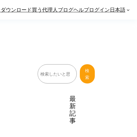
ジ
ダウンロード
買う
代理人
ブログ
ヘルプ
ログイン
日本語
検
検
索
索
最
新
記
事