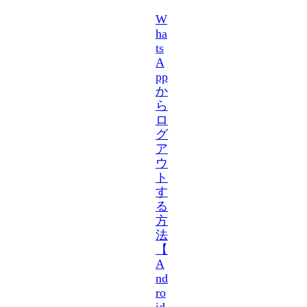
W
ha
ts
A
pp
か
ら
ロ
グ
ア
ウ
ト
す
る
方
法
【
A
nd
ro
id