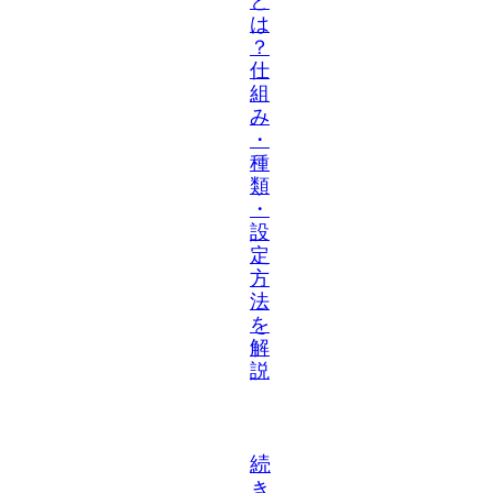
と
は
？
仕
組
み
・
種
類
・
設
定
方
法
を
解
説
続
き