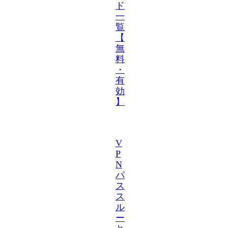
ド
一
覧
【
無
料
・
有
効
】
V
P
N
パ
ス
ス
ル
ー