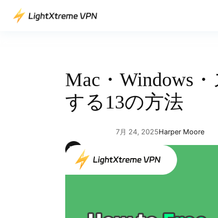
内
容
を
ス
キ
ッ
Mac・Windo
プ
する13の方法
7月 24, 2025
Harper Moore