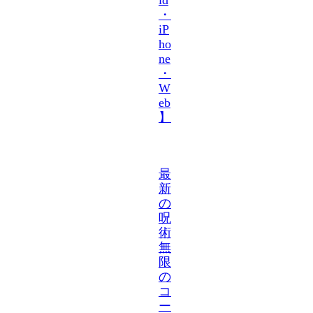
・
iP
ho
ne
・
W
eb
】
最
新
の
呪
術
無
限
の
コ
ー