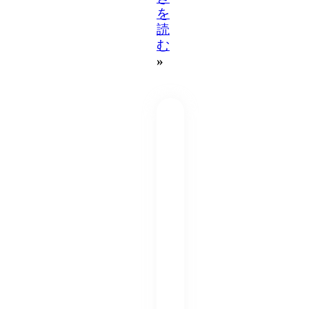
を
読
む
»