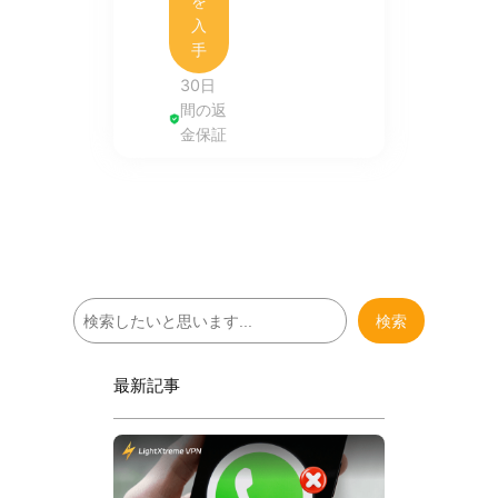
を
入
手
30日
間の返
金保証
検
検索
索
最新記事