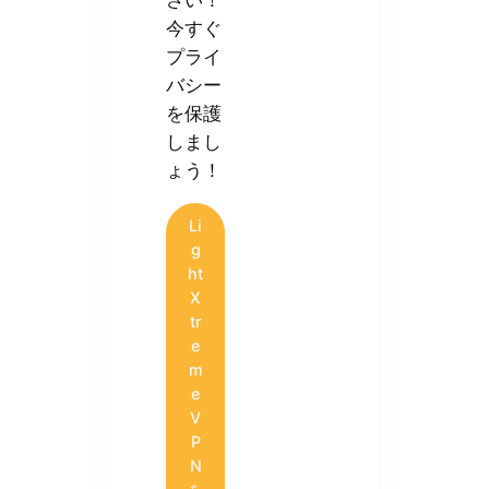
さい！
今すぐ
プライ
バシー
を保護
しまし
ょう！
Li
g
ht
X
tr
e
m
e
V
P
N