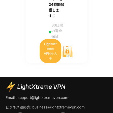
24時間保
護しま
す！
30日間
の返金
保証
LightXtr
eme
VPNを入
手
Email :
support@lightxtremevpn.com
ビジネス連絡先:
business@lightxtremevpn.com