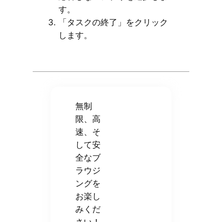
す。
「タスクの終了」をクリック
します。
無制
限、高
速、そ
して安
全なブ
ラウジ
ングを
お楽し
みくだ