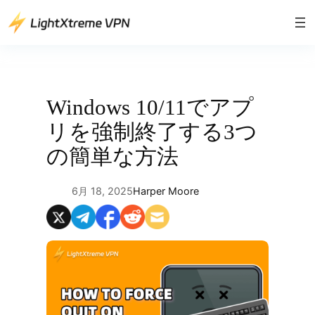
内
容
を
ス
キ
ッ
Windows 10/11でアプ
プ
リを強制終了する3つ
の簡単な方法
6月 18, 2025
Harper Moore