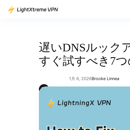
内
容
を
ス
キ
ッ
遅いDNSルック
プ
すぐ試すべき7つ
1月 6, 2026
Brooke Linnea