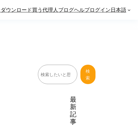
ジ
ダウンロード
買う
代理人
ブログ
ヘルプ
ログイン
日本語
検
検
索
索
最
新
記
事