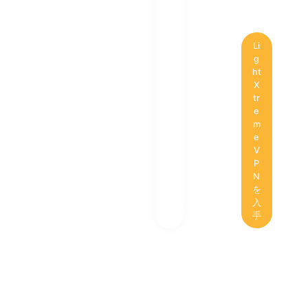
Li
g
ht
X
tr
e
m
e
V
P
N
を
入
手