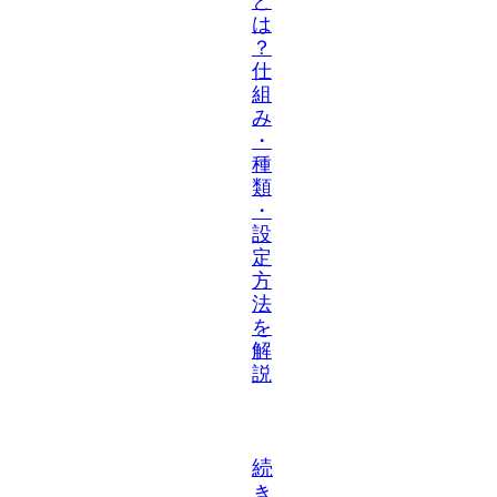
と
は
？
仕
組
み
・
種
類
・
設
定
方
法
を
解
説
続
き