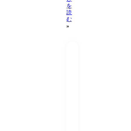
を
読
む
»