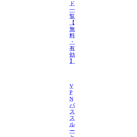
ド
一
覧
【
無
料
・
有
効
】
V
P
N
パ
ス
ス
ル
ー