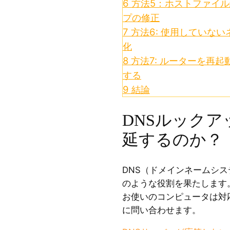
6
方法5：ホストファイル
プの修正
7
方法6: 使用していな
化
8
方法7: ルーターを再
する
9
結論
DNSルック
延するのか？
DNS（ドメインネームシ
のような役割を果たします
お使いのコンピュータは対応
に問い合わせます。