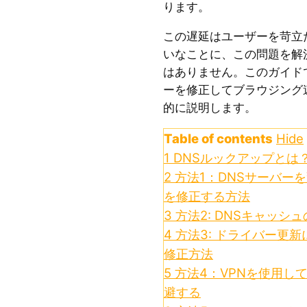
ります。
この遅延はユーザーを苛立
いなことに、この問題を解
はありません。このガイド
ーを修正してブラウジング
的に説明します。
Table of contents
Hide
1
DNSルックアップとは
2
方法1：DNSサーバー
を修正する方法
3
方法2: DNSキャッシ
4
方法3: ドライバー更
修正方法
5
方法4：VPNを使用して
避する