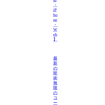
・
iP
ho
ne
・
W
eb
】
最
新
の
呪
術
無
限
の
コ
ー