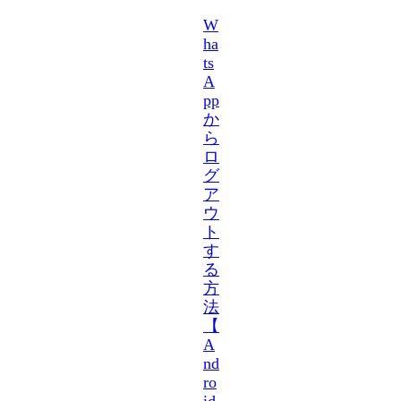
W
ha
ts
A
pp
か
ら
ロ
グ
ア
ウ
ト
す
る
方
法
【
A
nd
ro
id