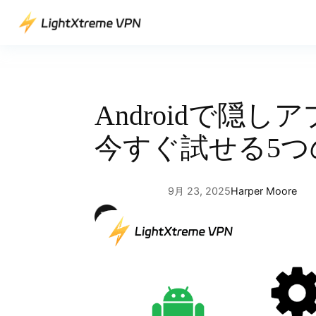
内
容
を
ス
キ
ッ
Androidで隠
プ
今すぐ試せる5つ
9月 23, 2025
Harper Moore