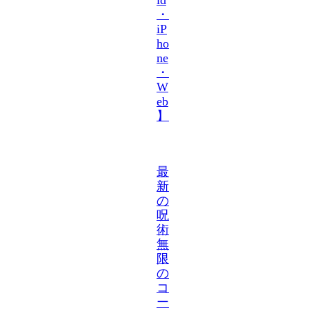
・
iP
ho
ne
・
W
eb
】
最
新
の
呪
術
無
限
の
コ
ー