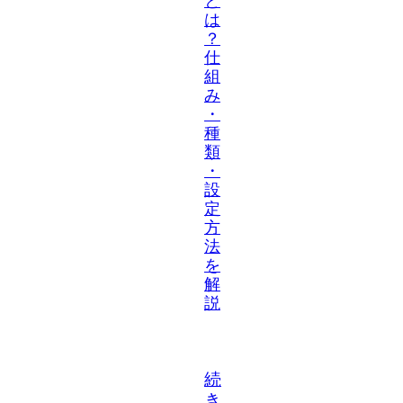
と
は
？
仕
組
み
・
種
類
・
設
定
方
法
を
解
説
続
き