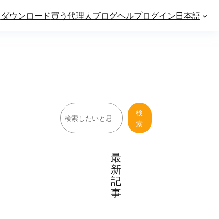
ジ
ダウンロード
買う
代理人
ブログ
ヘルプ
ログイン
日本語
検
検
索
索
最
新
記
事