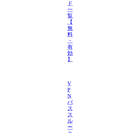
ド
一
覧
【
無
料
・
有
効
】
V
P
N
パ
ス
ス
ル
ー