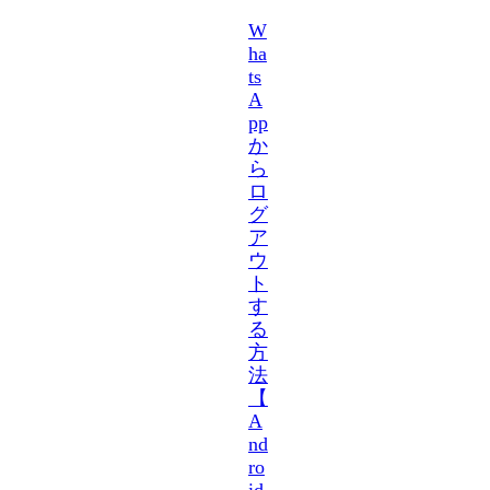
W
ha
ts
A
pp
か
ら
ロ
グ
ア
ウ
ト
す
る
方
法
【
A
nd
ro
id