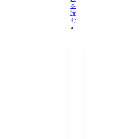
を
読
む
»