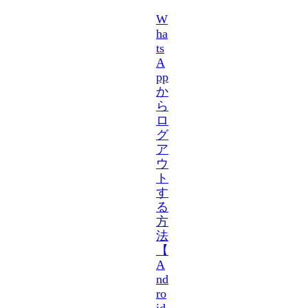
W
ha
ts
A
pp
か
ら
ロ
グ
ア
ウ
ト
す
る
方
法
【
A
nd
ro
id