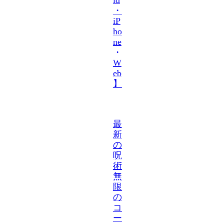
・
iP
ho
ne
・
W
eb
】
最
新
の
呪
術
無
限
の
コ
ー