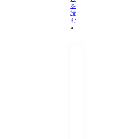
を
読
む
»