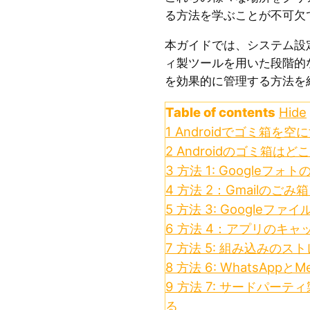
る方法を学ぶことが不可欠
本ガイドでは、システム設定
ィ製ツールを用いた段階的
を効果的に管理する方法を
Table of contents
Hide
1
Androidでゴミ箱を
2
Androidのゴミ箱はど
3
方法 1: Googleフ
4
方法 2：Gmailのごみ
5
方法 3: Googleフ
6
方法 4：アプリのキャ
7
方法 5: 組み込みの
8
方法 6: WhatsApp
9
方法 7: サードパー
る