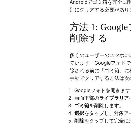
Androidでゴミ箱を完
別にクリアする必要があり
方法 1: Goo
削除する
多くのユーザーのスマホに
ています。Googleフォ
除される前に「ゴミ箱」に
手動でクリアする方法は次
Googleフォトを開きま
画面下部の
ライブラリ
ア
ゴミ箱
を削除します。
選択
をタップし、対象ア
削除
をタップして完全に