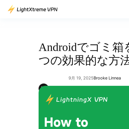
内
容
を
ス
キ
ッ
Androidでゴ
プ
つの効果的な方
9月 19, 2025
Brooke Linnea