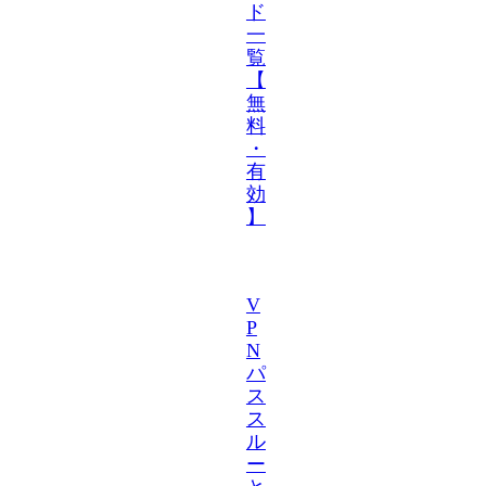
ド
一
覧
【
無
料
・
有
効
】
V
P
N
パ
ス
ス
ル
ー