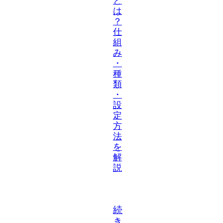
と
は
？
仕
組
み
・
種
類
・
設
定
方
法
を
解
説
続
き