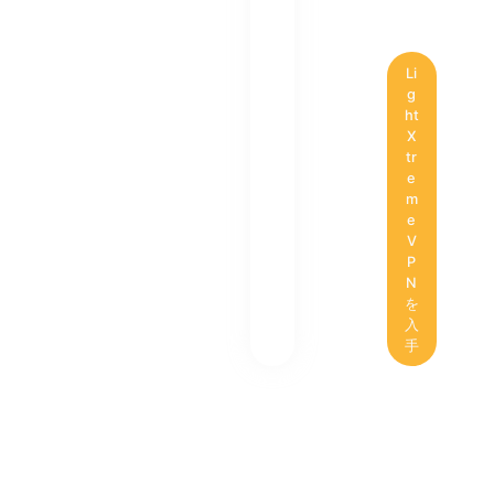
Li
g
ht
X
tr
e
m
e
V
P
N
を
入
手