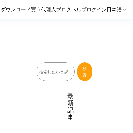
ジ
ダウンロード
買う
代理人
ブログ
ヘルプ
ログイン
日本語
検
検
索
索
最
新
記
事