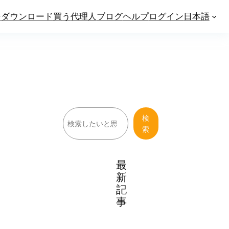
ジ
ダウンロード
買う
代理人
ブログ
ヘルプ
ログイン
日本語
検
検
索
索
最
新
記
事