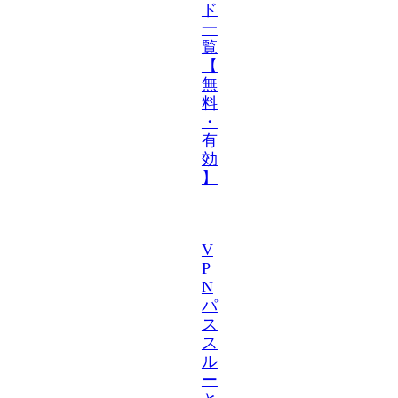
ド
一
覧
【
無
料
・
有
効
】
V
P
N
パ
ス
ス
ル
ー