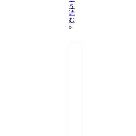
を
読
む
»