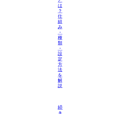
と
は
？
仕
組
み
・
種
類
・
設
定
方
法
を
解
説
続
き