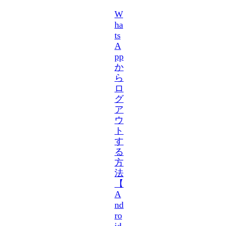
W
ha
ts
A
pp
か
ら
ロ
グ
ア
ウ
ト
す
る
方
法
【
A
nd
ro
id