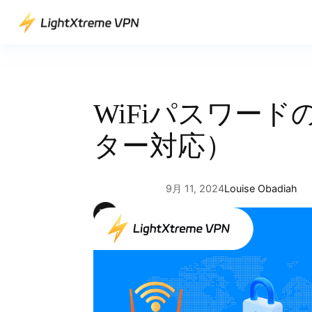
内
容
を
ス
キ
ッ
WiFiパスワー
プ
ター対応）
9月 11, 2024
Louise Obadiah