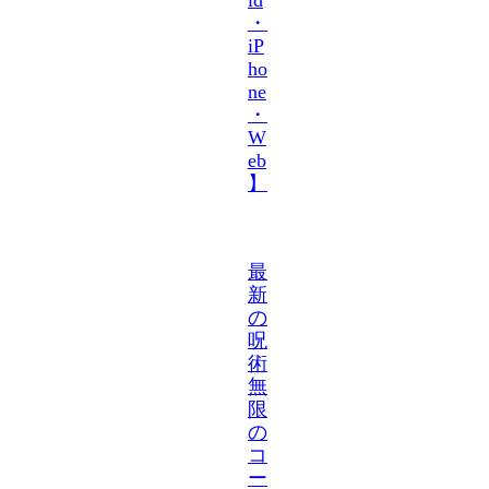
・
iP
ho
ne
・
W
eb
】
最
新
の
呪
術
無
限
の
コ
ー