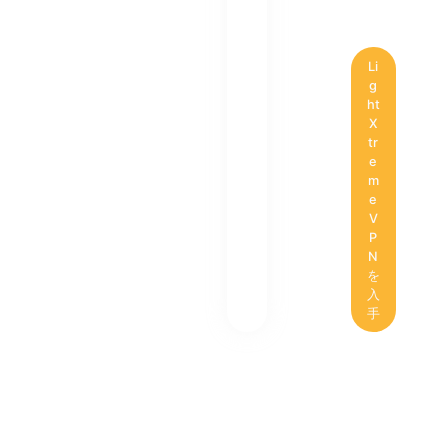
Li
g
ht
X
tr
e
m
e
V
P
N
を
入
手