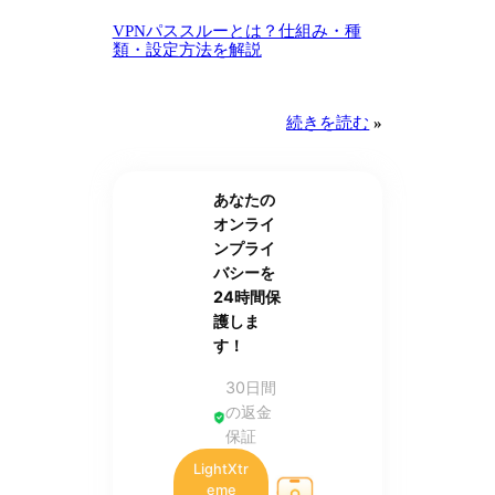
VPNパススルーとは？仕組み・種
類・設定方法を解説
続きを読む
»
あなたの
オンライ
ンプライ
バシーを
24時間保
護しま
す！
30日間
の返金
保証
LightXtr
eme