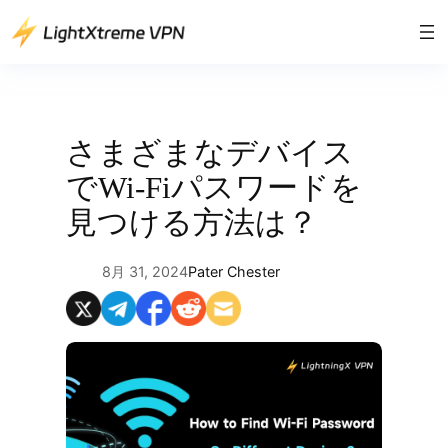
内
容
を
ス
キ
ッ
さまざまなデバイス
プ
でWi-Fiパスワードを
見つける方法は？
8月 31, 2024
Pater Chester