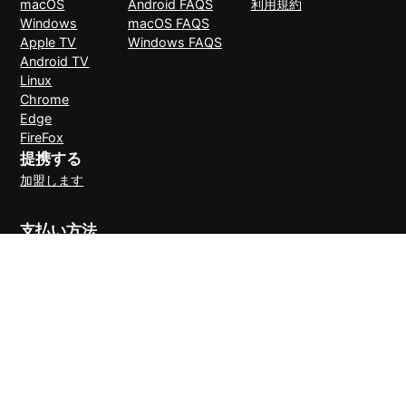
macOS
Android FAQS
利用規約
Windows
macOS FAQS
Apple TV
Windows FAQS
Android TV
Linux
Chrome
Edge
FireFox
提携する
加盟します
支払い方法
30日間理由なしで返金可能
© 2026 LightXtreme VPN。無断複写・転載を禁止。RAYAAUSTIN
LLCが所有・運営しています。LightXtreme VPNの唯一の公式サイト