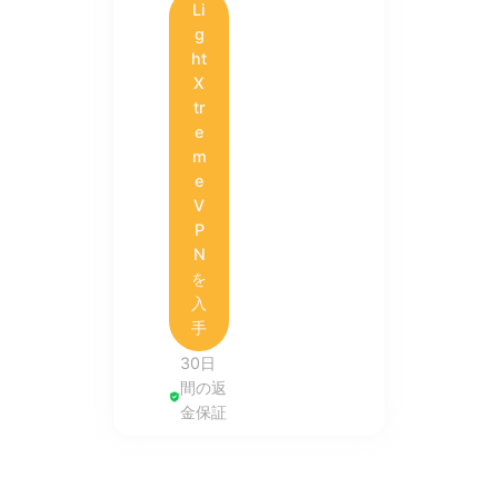
Li
g
ht
X
tr
e
m
e
V
P
N
を
入
手
30日
間の返
金保証