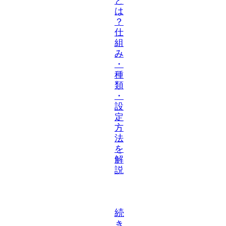
と
は
？
仕
組
み
・
種
類
・
設
定
方
法
を
解
説
続
き