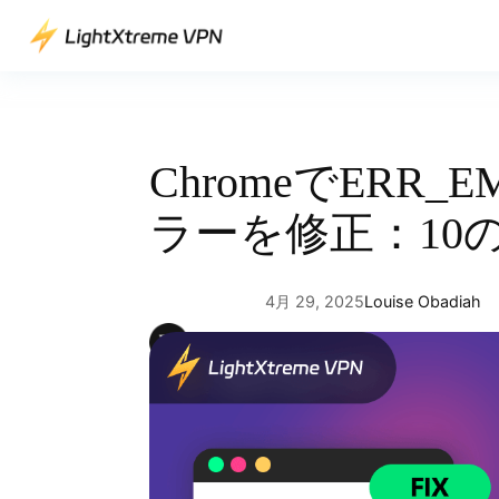
内
容
を
ス
キ
ッ
ChromeでERR_E
プ
ラーを修正：10
4月 29, 2025
Louise Obadiah