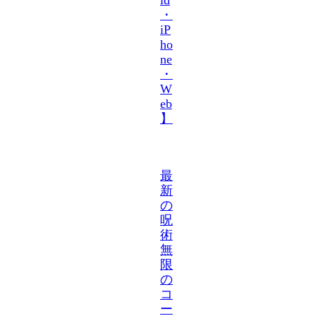
・
iP
ho
ne
・
W
eb
】
最
新
の
呪
術
無
限
の
コ
ー