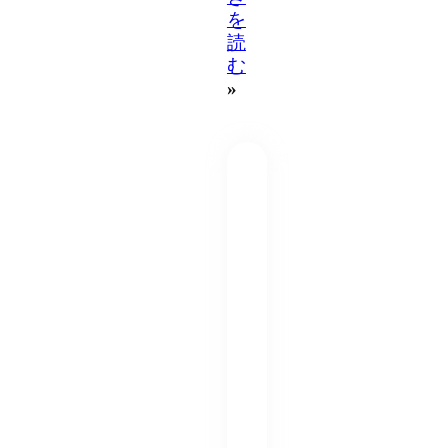
を
読
む
»