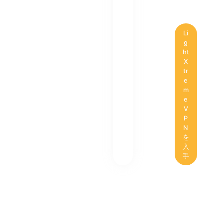
Li
g
ht
X
tr
e
m
e
V
P
N
を
入
手