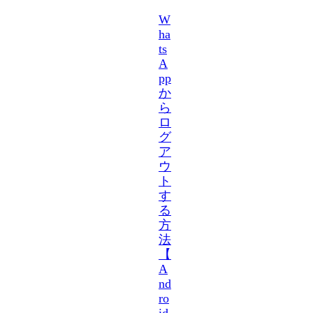
W
ha
ts
A
pp
か
ら
ロ
グ
ア
ウ
ト
す
る
方
法
【
A
nd
ro
id