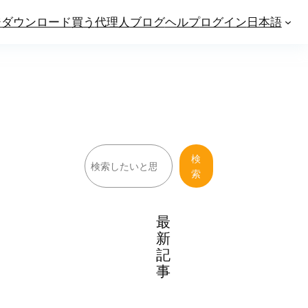
ジ
ダウンロード
買う
代理人
ブログ
ヘルプ
ログイン
日本語
検
検
索
索
最
新
記
事