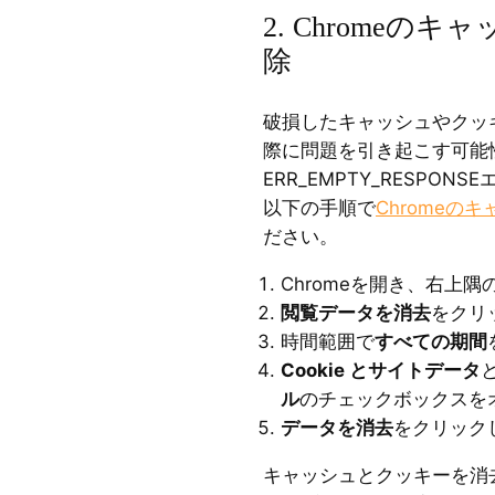
2. Chromeの
除
破損したキャッシュやクッ
際に問題を引き起こす可能
ERR_EMPTY_RESPO
以下の手順で
Chromeの
ださい。
Chromeを開き、右上
閲覧データを消去
をクリ
時間範囲で
すべての期間
Cookie とサイトデータ
ル
のチェックボックスを
データを消去
をクリック
キャッシュとクッキーを消去