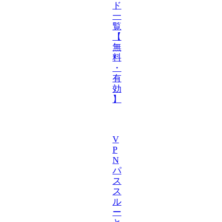
ド
一
覧
【
無
料
・
有
効
】
V
P
N
パ
ス
ス
ル
ー