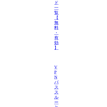
ド
一
覧
【
無
料
・
有
効
】
V
P
N
パ
ス
ス
ル
ー