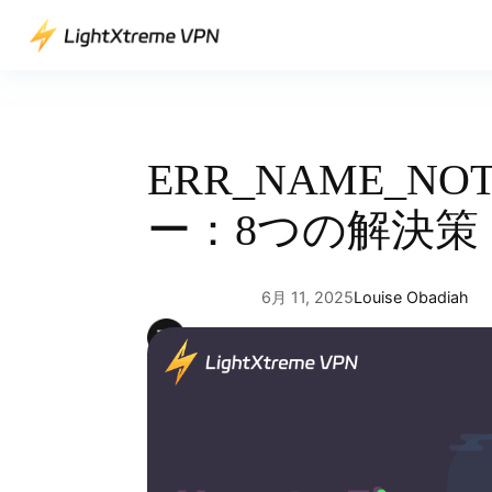
内
容
を
ス
キ
ッ
ERR_NAME_NO
プ
ー：8つの解決策
6月 11, 2025
Louise Obadiah