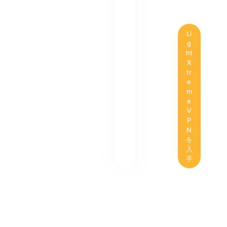
Li
g
ht
X
tr
e
m
e
V
P
N
を
入
手