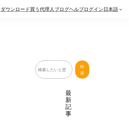
ジ
ダウンロード
買う
代理人
ブログ
ヘルプ
ログイン
日本語
検
検
索
索
最
新
記
事