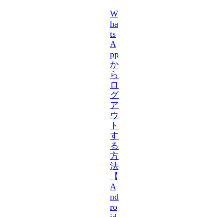
W
ha
ts
A
pp
か
ら
ロ
グ
ア
ウ
ト
す
る
方
法
【
A
nd
ro
id