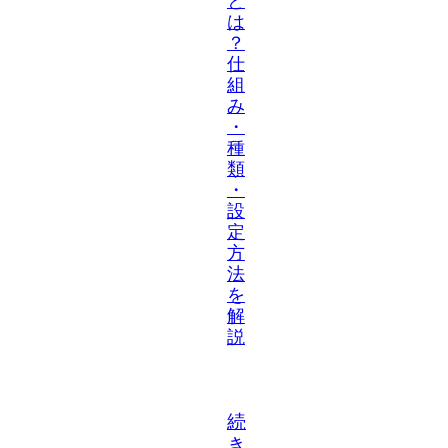
と
は
？
仕
組
み
・
種
類
・
設
定
方
法
を
解
説
続
き