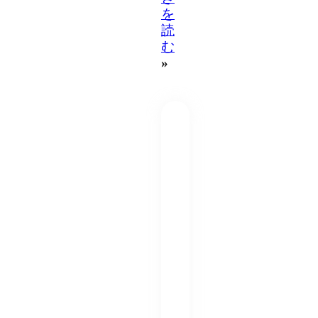
を
読
む
»