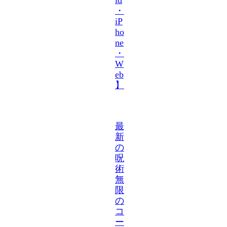
・
iP
ho
ne
・
W
eb
】
最
新
の
呪
術
無
限
の
コ
ー