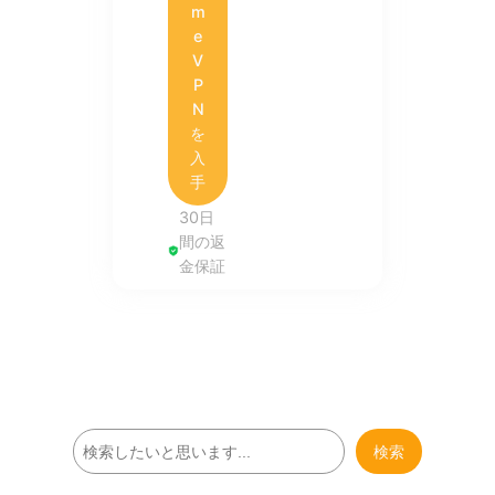
m
e
V
P
N
を
入
手
30日
間の返
金保証
検
検索
索