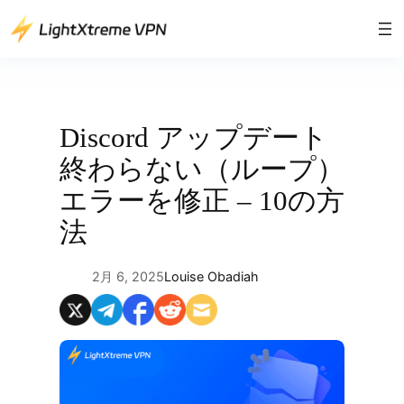
内
容
を
ス
キ
ッ
Discord アップデート
プ
終わらない（ループ）
エラーを修正 – 10の方
法
2月 6, 2025
Louise Obadiah