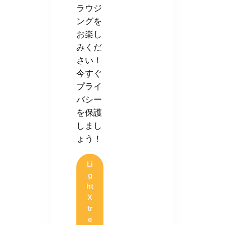
ラウジ
ングを
お楽し
みくだ
さい！
今すぐ
プライ
バシー
を保護
しまし
ょう！
Li
g
ht
X
tr
e