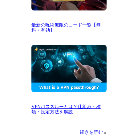
最新の呪術無限のコード一覧【無
料・有効】
VPNパススルーとは？仕組み・種
類・設定方法を解説
続きを読む
»