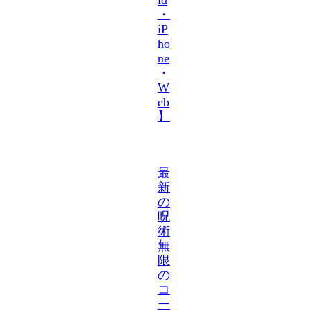
・
iP
ho
ne
・
W
eb
】
最
新
の
呪
術
無
限
の
コ
ー