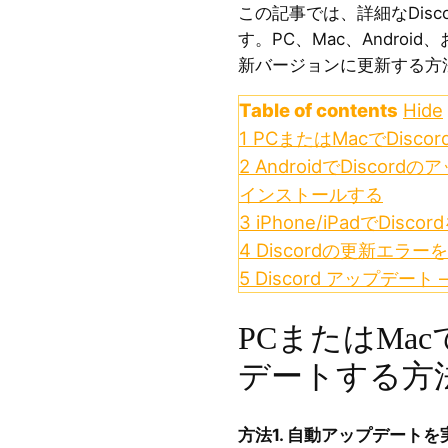
この記事では、詳細なDis
す。PC、Mac、Android、お
新バージョンに更新する方
Table of contents
Hide
1
PCまたはMacでDisc
2
AndroidでDisco
インストールする
3
iPhone/iPadでDi
4
Discordの更新エラー
5
Discord アップデート
PCまたはMacで
デートする方
方法1. 自動アップデートを