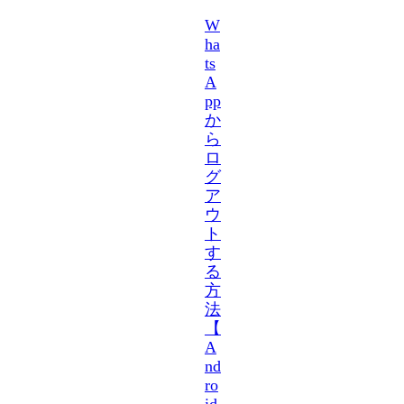
W
ha
ts
A
pp
か
ら
ロ
グ
ア
ウ
ト
す
る
方
法
【
A
nd
ro
id