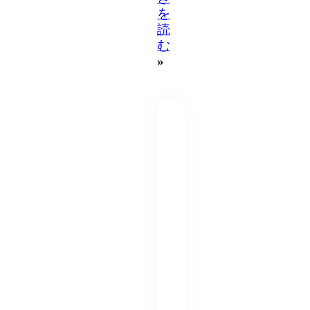
を
読
む
»