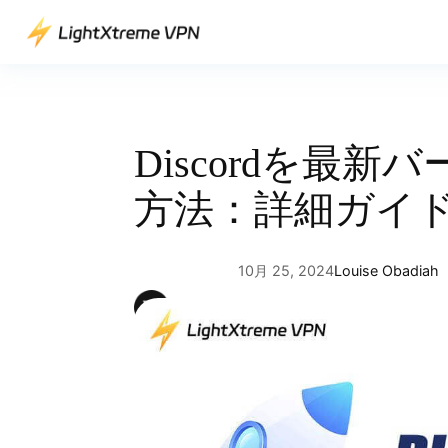
内
容
を
ス
キ
ッ
Discordを最
プ
方法：詳細ガイ
10月 25, 2024
Louise Obadiah