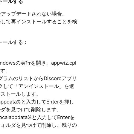
ストールする
動でアップデートされない場合、
トールして再インストールすることを検
ストールする：
indowsの実行を開き、appwiz.cpl
ます。
ラムのリストからDiscordアプリ
クして「アンインストール」を選
インストールします。
appdata%と入力してEnterを押し
ォルダを見つけて削除します。
ocalappdata%と入力してEnterを
d」フォルダを見つけて削除し、残りの