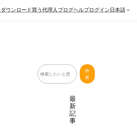
ジ
ダウンロード
買う
代理人
ブログ
ヘルプ
ログイン
日本語
検
検
索
索
最
新
記
事