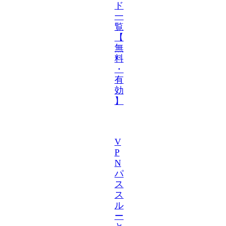
ド
一
覧
【
無
料
・
有
効
】
V
P
N
パ
ス
ス
ル
ー