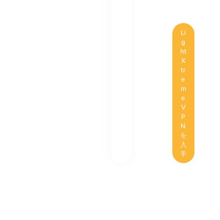
Li
g
ht
X
tr
e
m
e
V
P
N
を
入
手