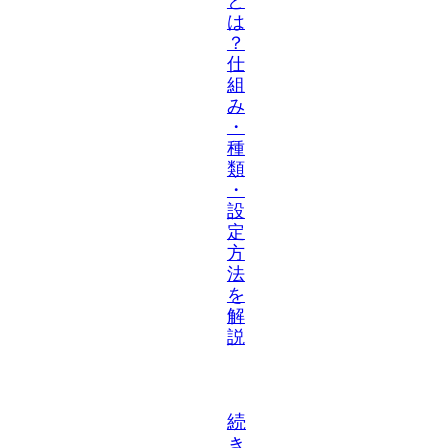
と
は
？
仕
組
み
・
種
類
・
設
定
方
法
を
解
説
続
き