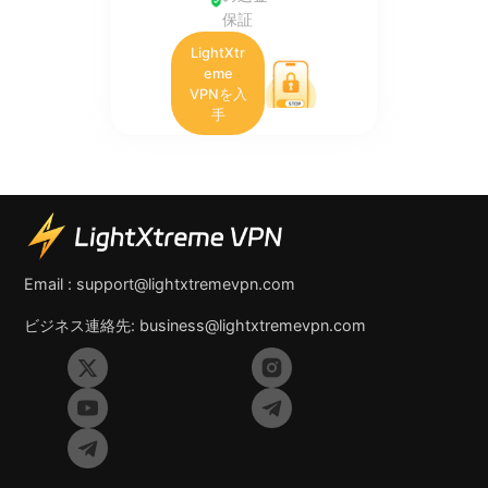
保証
LightXtr
eme
VPNを入
手
Email :
support@lightxtremevpn.com
ビジネス連絡先:
business@lightxtremevpn.com