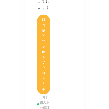
しまし
ょう！
Li
g
ht
X
tr
e
m
e
V
P
N
を
入
手
30日
間の返
金保証