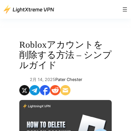
内
容
を
ス
キ
ッ
Robloxアカウントを
プ
削除する方法 – シンプ
ルガイド
2月 14, 2025
Pater Chester