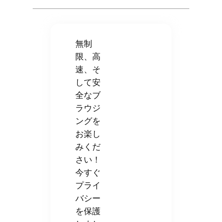
無制
限、高
速、そ
して安
全なブ
ラウジ
ングを
お楽し
みくだ
さい！
今すぐ
プライ
バシー
を保護