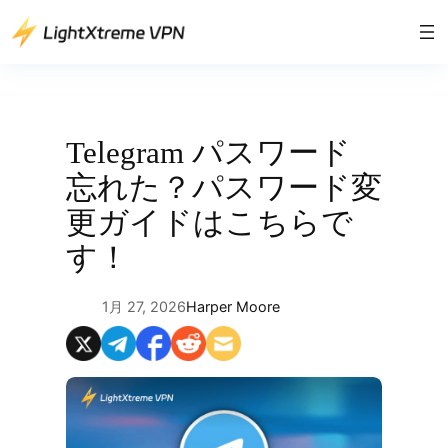
内
容
を
ス
キ
ッ
Telegram パスワード
プ
忘れた？パスワード変
更ガイドはこちらで
す！
1月 27, 2026
Harper Moore