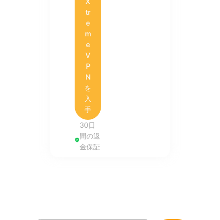
X
tr
e
m
e
V
P
N
を
入
手
30日
間の返
金保証