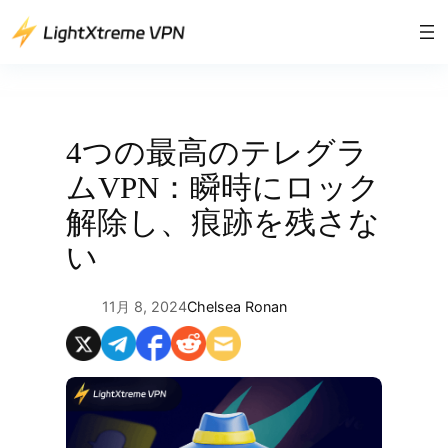
内
容
を
ス
キ
ッ
4つの最高のテレグラ
プ
ムVPN：瞬時にロック
解除し、痕跡を残さな
い
11月 8, 2024
Chelsea Ronan