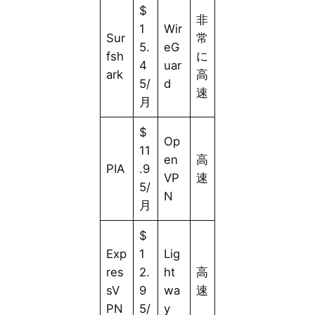
$
非
1
Wir
Sur
常
5.
eG
fsh
に
4
uar
ark
高
5/
d
速
月
$
Op
11
en
高
PIA
.9
VP
速
5/
N
月
$
Exp
1
Lig
res
2.
ht
高
sV
9
wa
速
PN
5/
y