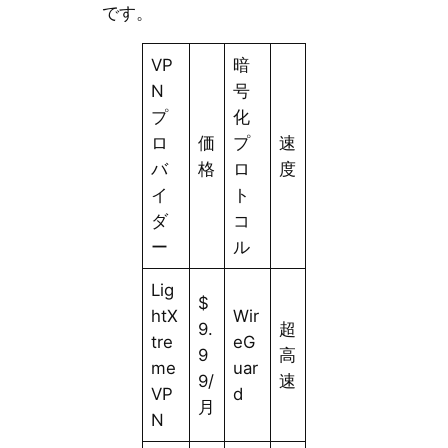
です。
VP
暗
N
号
プ
化
ロ
価
プ
速
バ
格
ロ
度
イ
ト
ダ
コ
ー
ル
Lig
$
htX
Wir
9.
超
tre
eG
9
高
me
uar
9/
速
VP
d
月
N