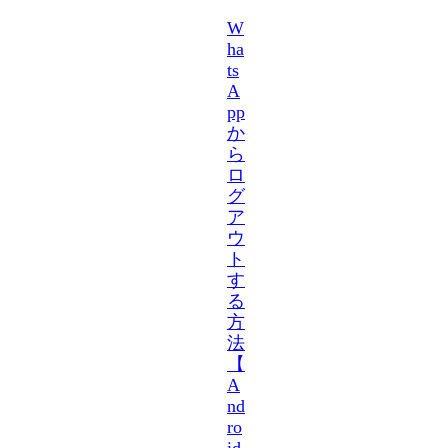
W
ha
ts
A
pp
か
ら
ロ
グ
ア
ウ
ト
す
る
方
法
【
A
nd
ro
id