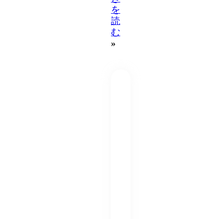
を
読
む
»