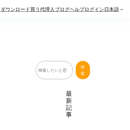
ジ
ダウンロード
買う
代理人
ブログ
ヘルプ
ログイン
日本語
検
検
索
索
最
新
記
事