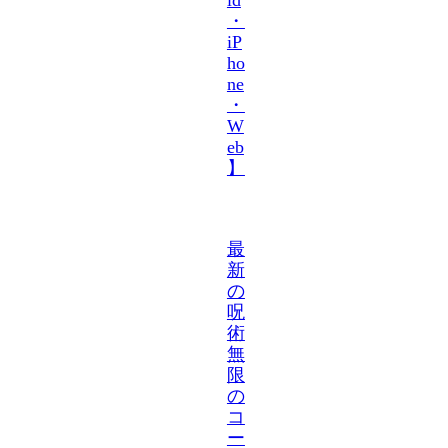
・
iP
ho
ne
・
W
eb
】
最
新
の
呪
術
無
限
の
コ
ー