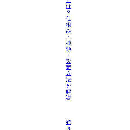
と
は
？
仕
組
み
・
種
類
・
設
定
方
法
を
解
説
続
き