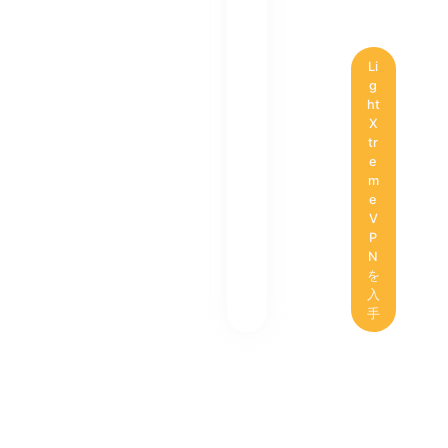
Li
g
ht
X
tr
e
m
e
V
P
N
を
入
手