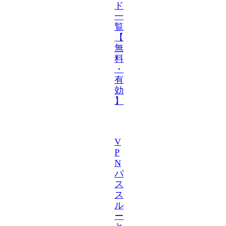
ド
一
覧
【
無
料
・
有
効
】
V
P
N
パ
ス
ス
ル
ー