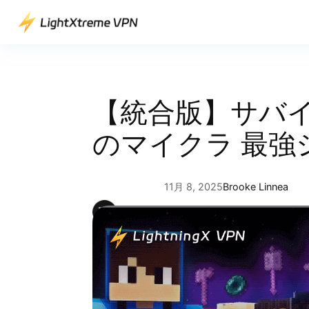
内
容
を
ス
キ
ッ
【統合版】サバ
プ
のマイクラ 最強
11月 8, 2025
Brooke Linnea