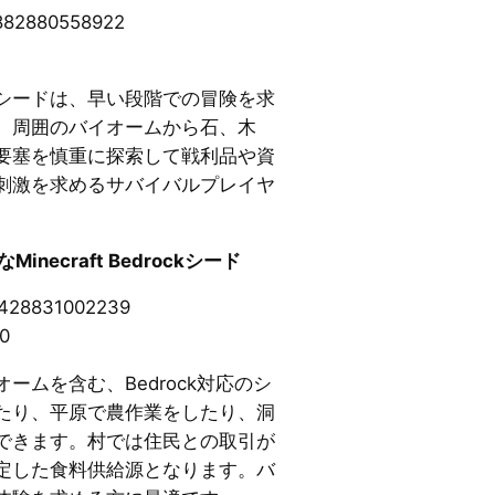
882880558922
シードは、早い段階での冒険を求
。周囲のバイオームから石、木
要塞を慎重に探索して戦利品や資
刺激を求めるサバイバルプレイヤ
necraft Bedrockシード
6428831002239
50
ームを含む、Bedrock対応のシ
たり、平原で農作業をしたり、洞
できます。村では住民との取引が
定した食料供給源となります。バ