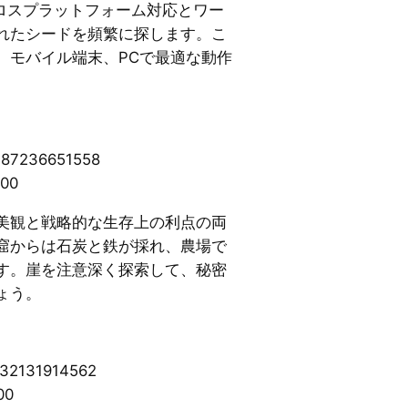
、クロスプラットフォーム対応とワー
れたシードを頻繁に探します。こ
、モバイル端末、PCで最適な動作
187236651558
400
美観と戦略的な生存上の利点の両
窟からは石炭と鉄が採れ、農場で
す。崖を注意深く探索して、秘密
ょう。
232131914562
100