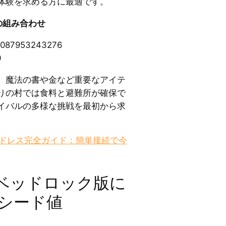
体験を求める方に最適です。
の組み合わせ
3087953243276
0
、魔法の書や金など重要なアイテ
りの村では食料と避難所が確保で
イバルの多様な挑戦を最初から求
。
 IPアドレス完全ガイド：簡単接続で今
ベッドロック版に
強シード値