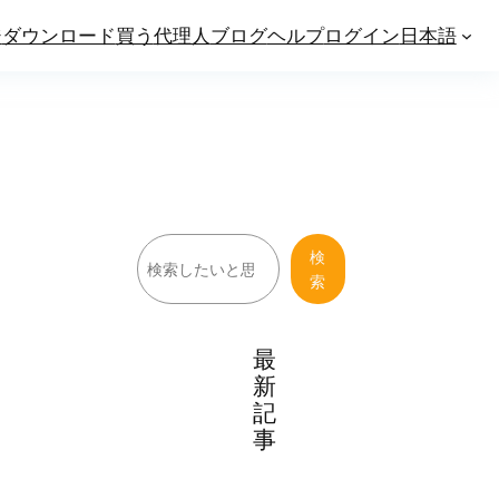
ジ
ダウンロード
買う
代理人
ブログ
ヘルプ
ログイン
日本語
検
検
索
索
最
新
記
事