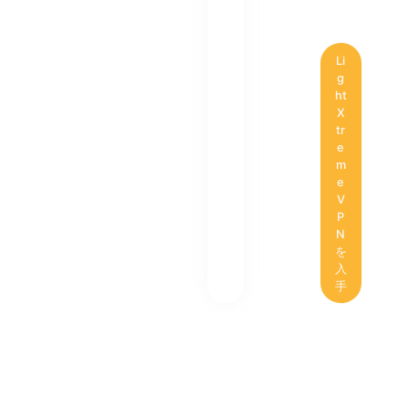
Li
g
ht
X
tr
e
m
e
V
P
N
を
入
手