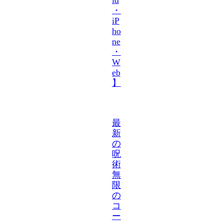
・
iP
ho
ne
・
W
eb
】
最
新
の
呪
術
無
限
の
コ
ー