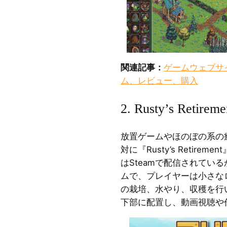
関連記事：
ゲームウェブサ
ム、レビュー、購入
2. Rusty’s Retireme
放置ゲームやほのぼの系の
対に『Rusty’s Retir
はSteamで配信されてい
ムで、プレイヤーは小さなロ
の栽培、水やり、収穫を行
下部に配置し、動画視聴や