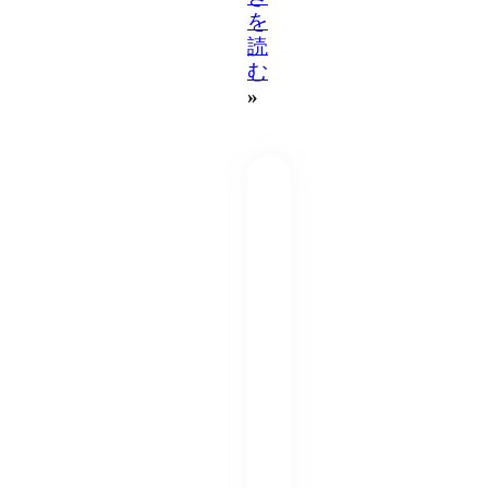
を
読
む
»