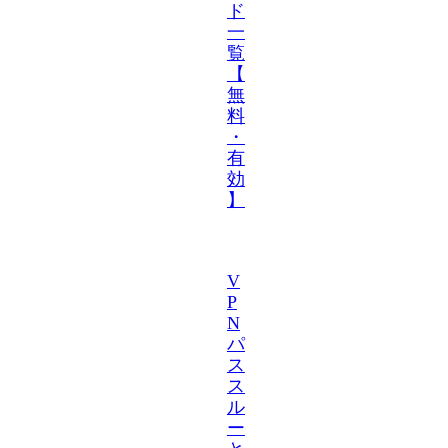
ド
一
覧
【
無
料
・
有
効
】
V
P
N
パ
ス
ス
ル
ー