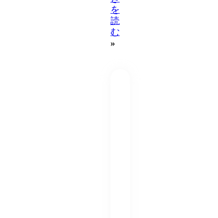
を
読
む
»