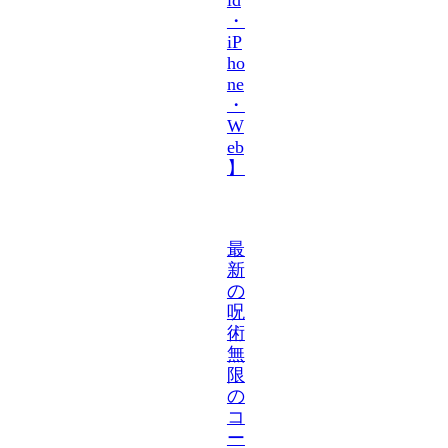
・
iP
ho
ne
・
W
eb
】
最
新
の
呪
術
無
限
の
コ
ー