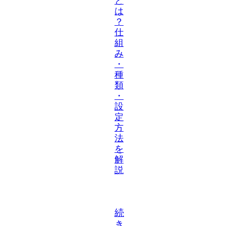
と
は
？
仕
組
み
・
種
類
・
設
定
方
法
を
解
説
続
き