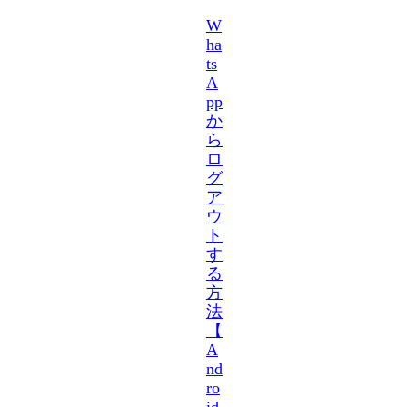
W
ha
ts
A
pp
か
ら
ロ
グ
ア
ウ
ト
す
る
方
法
【
A
nd
ro
id