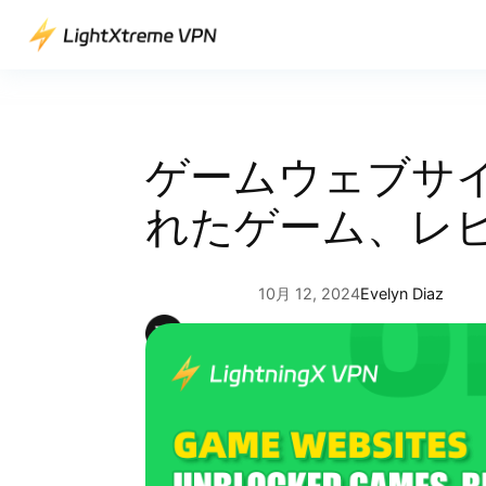
内
容
を
ス
キ
ッ
ゲームウェブサイ
プ
れたゲーム、レ
10月 12, 2024
Evelyn Diaz