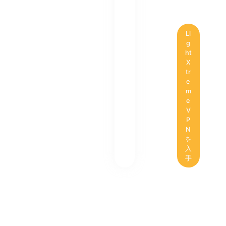
Li
g
ht
X
tr
e
m
e
V
P
N
を
入
手