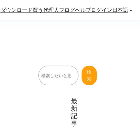
ジ
ダウンロード
買う
代理人
ブログ
ヘルプ
ログイン
日本語
検
検
索
索
最
新
記
事