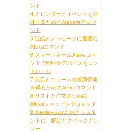
ンド
4
カレンダーとイベントを管
理するためのAlexa音声コマ
ンド
5
通話とメッセージに最適な
Alexaコマンド
6
スマートホームAlexaコマ
ンドで照明やデバイスをコン
トロール
7
天気とニュースの最新情報
を得るためのAlexaコマンド
8
リストと注文のための
Alexaショッピングコマンド
9
Alexaをあなたのアシスタ
ントに：翻訳とクイックアン
サー