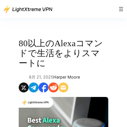
内
容
を
ス
キ
ッ
80以上のAlexaコマン
プ
ドで生活をよりスマ
ートに
8月 21, 2025
Harper Moore