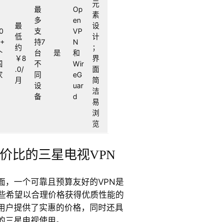
元
最
Op
素
多
en
最
设
0
支
VP
低
计
0+
持7
N
约
；
个
台
是
和
￥8
界
国
不
Wir
.0/
面
家
同
eG
月
简
设
uar
洁
备
d
易
浏
览
性价比的三星电视VPN
面，一个可靠且预算友好的VPN是
那些希望以合理价格获得优质性能的
用户提供了实惠的价格，同时还具
的三星电视使用。