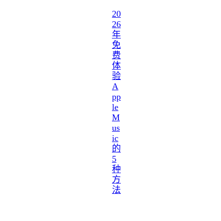
20
26
年
免
费
体
验
A
pp
le
M
us
ic
的
5
种
方
法