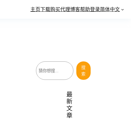
主页
下载
购买
代理
博客
帮助
登录
简体中文
搜
搜
索
索
最
新
文
章