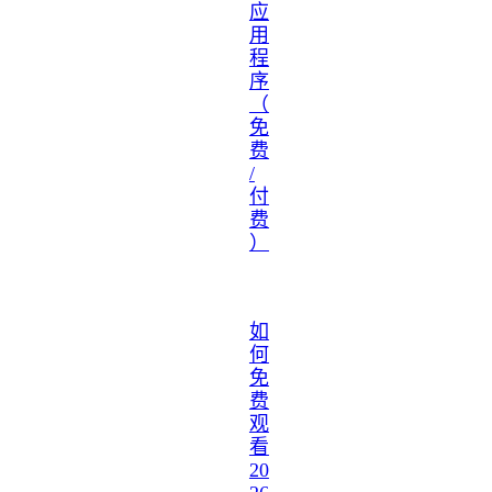
应
用
程
序
（
免
费
/
付
费
）
如
何
免
费
观
看
20