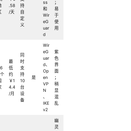
ss
；
地
.58
持
和
易
区
/天
自
Wir
于
定
eG
使
义
uar
用
d
Wir
eG
紫
同
uar
色
最
时
d、
界
96
低
支
Op
面
+个
约
持
是
en
；
国
￥1
10
VP
稍
家
4.4
台
N
显
/月
设
、
混
备
IKE
乱
v2
幽
灵