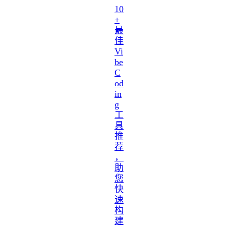
10
+
最
佳
Vi
be
C
od
in
g
工
具
推
荐
，
助
您
快
速
构
建