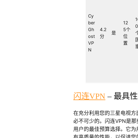
Cy
1
ber
12
Gh
4.2
5个
是
ost
分
位
VP
置
N
闪连VPN
– 最具
在充分利用您的三星电视方
必不可少的。闪连VPN是
用户的最佳预算选择。它为
有高质量的性能，以促进您