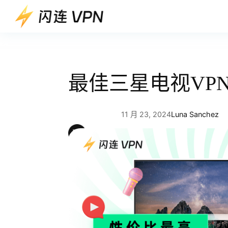
跳
至
内
容
最佳三星电视VP
11 月 23, 2024
Luna Sanchez