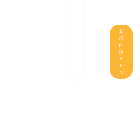
获
取
闪
连
V
P
N