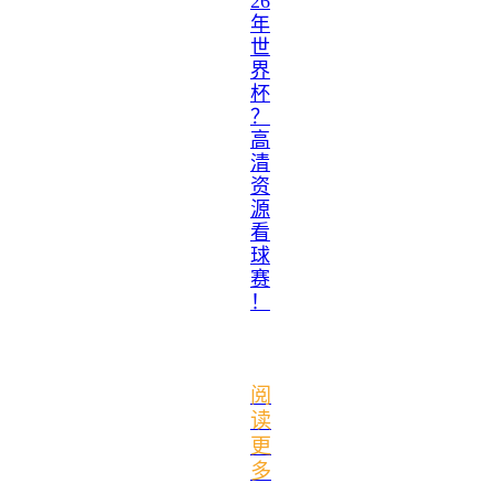
26
年
世
界
杯
？
高
清
资
源
看
球
赛
！
阅
读
更
多