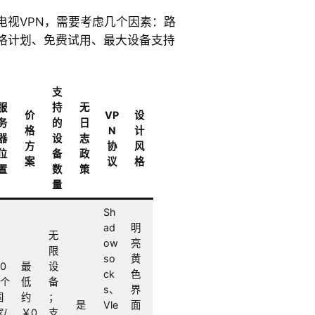
电视VPN，需要考虑几个因素：路
格计划、免费试用、最大设备支持
支
服
持
无
价
VP
设
务
的
日
格
N
计
器
设
志
方
协
风
位
备
政
案
议
格
置
数
策
量
Sh
ad
明
无
ow
亮
限
so
黄
50
最
设
ck
色
+个
低
备
s、
界
国
约
；
是
Vle
面
家/
￥0
支