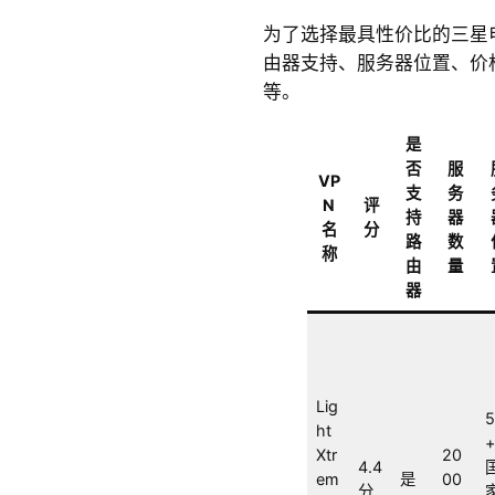
为了选择最具性价比的三星
由器支持、服务器位置、价
等。
是
否
服
VP
支
务
N
评
持
器
名
分
路
数
称
由
量
器
Lig
ht
Xtr
20
4.4
em
是
00
分