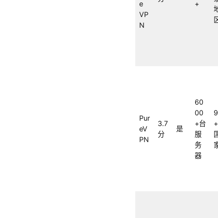
e
+
VP
N
60
00
Pur
3.7
+台
eV
是
分
服
PN
务
器