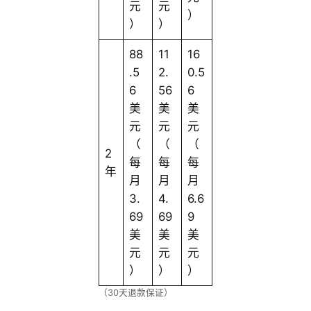
元
元
）
）
）
88
11
16
.5
2.
0.5
6
56
6
美
美
美
元
元
元
（
（
（
2
每
每
每
年
月
月
月
3.
4.
6.6
69
69
9
美
美
美
元
元
元
）
）
）
（30天退款保证）