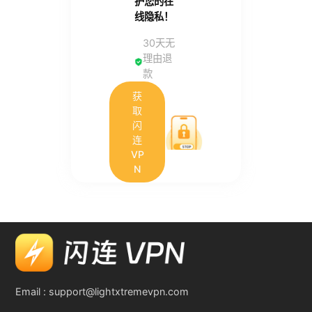
护您的在
线隐私！
30天无
理由退
款
获
取
闪
连
VP
N
Email :
support@lightxtremevpn.com