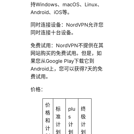
持Windows、macOS、Linux、
Android、iOS等。
同时连接设备：NordVPN允许您
同时连接十台设备。
免费试用：NordVPN不提供在其
网站购买的免费试用。但是，如
果您从Google Play下载它到
Android上，您可以获得7天的免
费试用。
价格：
价
标
plu
终
格
准
s
极
和
计
计
计
计
划
划
划