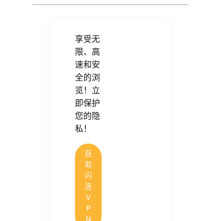
享受无
限、高
速和安
全的浏
览！立
即保护
您的隐
私！
获
取
闪
连
V
P
N