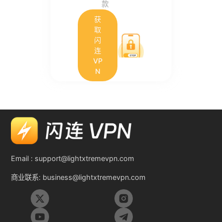
款
获
取
闪
连
VP
N
Email :
support@lightxtremevpn.com
商业联系:
business@lightxtremevpn.com