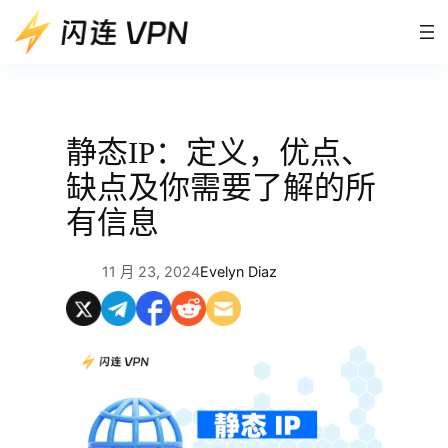
跳
至
内
容
静态IP：定义，优点、
缺点及你需要了解的所
有信息
11 月 23, 2024
Evelyn Diaz