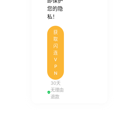
即保护
您的隐
私！
获
取
闪
连
V
P
N
30天
无理由
退款