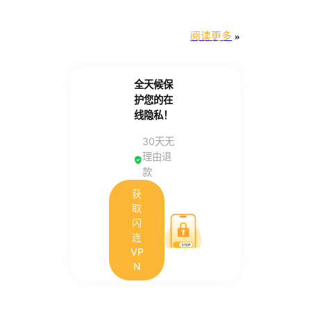
阅读更多
»
全天候保
护您的在
线隐私！
30天无
理由退
款
获
取
闪
连
VP
N